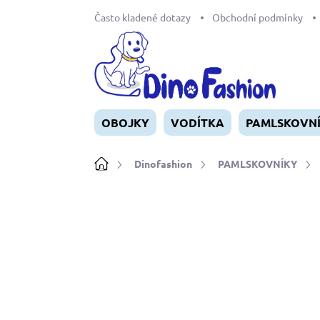
Přejít
Často kladené dotazy
Obchodní podmínky
na
obsah
OBOJKY
VODÍTKA
PAMLSKOVN
Domů
Dinofashion
PAMLSKOVNÍKY
Neohodnoceno
Podrobnosti ho