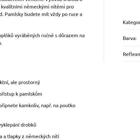
e kvalitními německými nitěmi pro
ed. Pamlsky budete mít vždy po ruce a
Kategor
doplňků vyráběných ručně s důrazem na
Barva
:
n.
Reflexn
tní, ale prostorný
 přístup k pamlskům
připnete kamkoliv, např. na poutko
 vyklepání drobků
ka a tlapky z německých nití