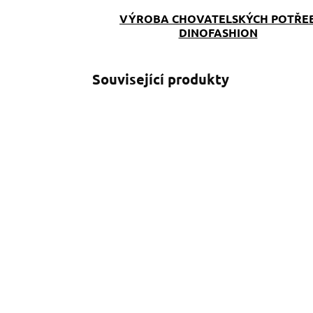
VÝROBA CHOVATELSKÝCH POTŘE
DINOFASHION
Související produkty
SKLADEM
(>5 KS)
Ledvinka na pamlsky
A
růžová s puntíky
P
790 Kč