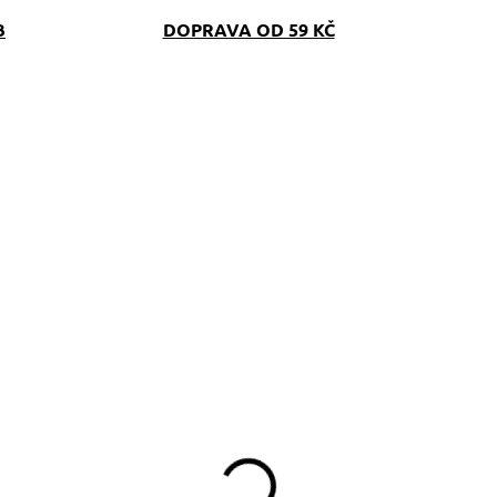
B
DOPRAVA OD 59 KČ
SKLADEM
SKLAD
(>5 KS)
(>5 K
utopás Růžový
Obojek Růžový puntí
untík
390 Kč
349 Kč