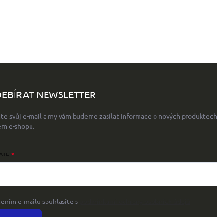
EBÍRAT NEWSLETTER
žte svůj e-mail a my vám budeme zasílat informace o nových produktech
em e-shopu.
AIL
žením e-mailu souhlasíte s
podmínkami ochrany osobních údajů