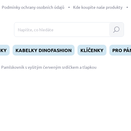
Podmínky ochrany osobních údajů
Kde koupíte naše produkty
Hledat
ÍKY
KABELKY DINOFASHION
KLÍČENKY
PRO PÁ
Pamlskovník s vyšitým červeným srdíčkem a tlapkou
dnocení
349 Kč
Měrná
SKLADEM
(>5 KS)
cena:
MŮŽEME DORUČIT DO:
10.8.2
−