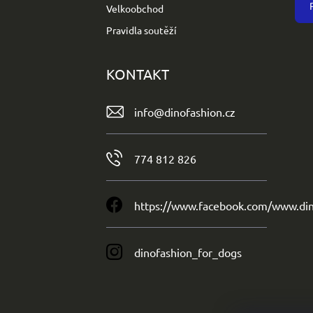
Velkoobchod
Pravidla soutěží
KONTAKT
info
@
dinofashion.cz
774 812 826
https://www.facebook.com/www.din
dinofashion_for_dogs