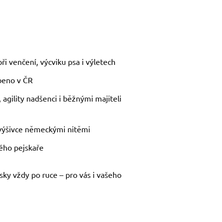
i venčení, výcviku psa i výletech
obeno v ČR
agility nadšenci i běžnými majiteli
 výšivce německými nitěmi
dého pejskaře
ky vždy po ruce – pro vás i vašeho