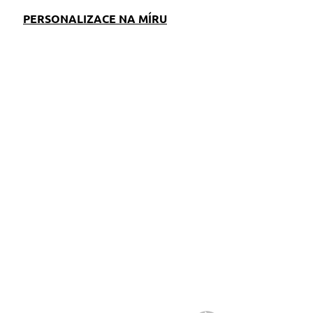
PERSONALIZACE NA MÍRU
EM
SKLADEM
S)
(>5 KS)
k
Klíčenka růžová s
kovovou sponou
139 Kč