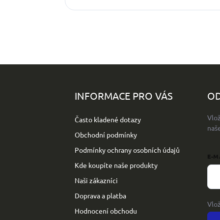
Z
á
p
INFORMACE PRO VÁS
OD
a
t
Vlo
Často kladené dotazy
í
naš
Obchodní podmínky
Podmínky ochrany osobních údajů
E-M
Kde koupíte naše produkty
Naši zákazníci
Doprava a platba
Vlo
Hodnocení obchodu