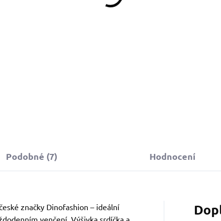
Detail
Do košíku
Obojek můžete sladit
s vodítkem, pamlskovníkem a
stejném vzoru.
Podobné (7)
Hodnocení
Dop
české značky Dinofashion – ideální
 každodenním venčení. Výšivka srdíčka a