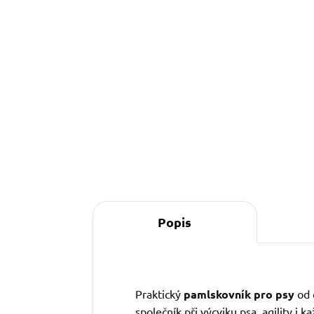
Do košíku
Popis
Praktický
pamlskovník pro psy
od 
společník při výcviku psa, agility i