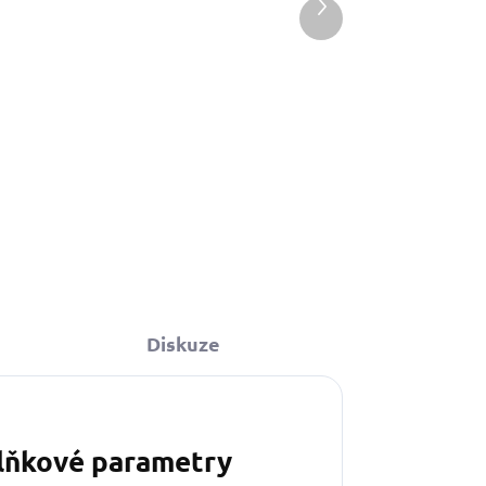
Další
produkt
Do košíku
 kabelkou ve
Diskuze
lňkové parametry