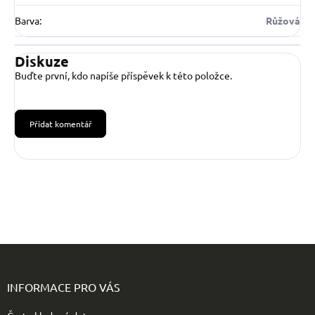
Barva
:
Růžová
Diskuze
Buďte první, kdo napíše příspěvek k této položce.
Přidat komentář
Z
á
p
INFORMACE PRO VÁS
a
t