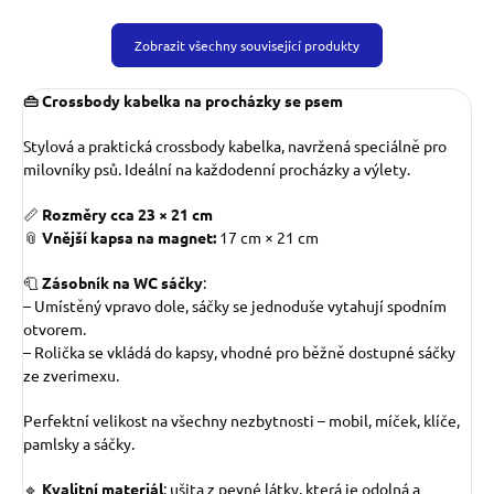
Zobrazit všechny související produkty
👜 Crossbody kabelka na procházky se psem
Stylová a praktická crossbody kabelka, navržená speciálně pro
milovníky psů. Ideální na každodenní procházky a výlety.
📏
Rozměry cca 23 × 21 cm
📎
Vnější kapsa na magnet:
17 cm × 21 cm
🧻
Zásobník na WC sáčky
:
– Umístěný vpravo dole, sáčky se jednoduše vytahují spodním
otvorem.
– Rolička se vkládá do kapsy, vhodné pro běžně dostupné sáčky
ze zverimexu.
Perfektní velikost na všechny nezbytnosti – mobil, míček, klíče,
pamlsky a sáčky.
🔹
Kvalitní materiál
: ušita z pevné látky, která je odolná a