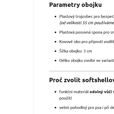
Parametry obojku
Plastový trojzubec pro bezpeč
(od velikosti 55 cm používáme
Plastová posuvná spona pro s
Kovové oko pro připnutí vodít
Šířka obojku: 3 cm
Délku obojku zvolte ve varian
Proč zvolit softshell
funkční materiál
odolný vůči 
použití
velmi pohodlný pro psa i při d