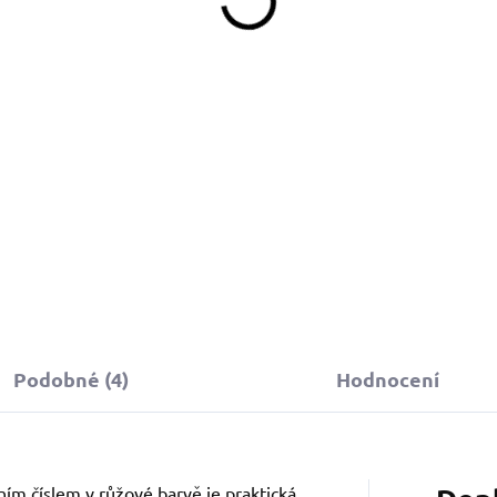
Detail
Do košíku
topovací vodítko s růžovou
oftshell rukojetí je ideální pro
ohodlné a bezpečné
rocházky se psem. Odolný
ateriál zajišťuje dlouhou
ivotnost.
Podobné (4)
Hodnocení
ím číslem v růžové barvě je praktická