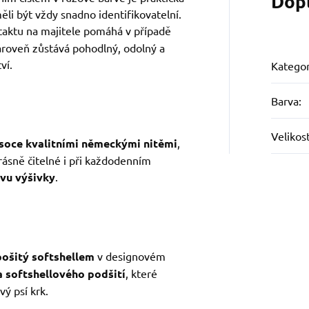
Dop
ěli být vždy snadno identifikovatelní.
aktu na majitele pomáhá v případě
zároveň zůstává pohodlný, odolný a
ví.
Kategor
Barva
:
Velikos
soce kvalitními německými nitěmi
,
rásně čitelné i při každodenním
rvu výšivky
.
ošitý softshellem
v designovém
a softshellového podšití
, které
vý psí krk.