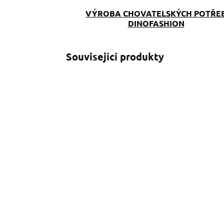
VÝROBA CHOVATELSKÝCH POTŘE
DINOFASHION
Související produkty
SKLADEM
(>5 KS)
Venčící kabelka
S
Růžovka
r
890 Kč
o