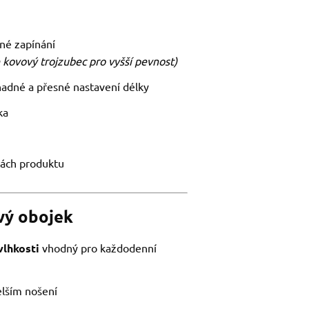
né zapínání
 kovový trojzubec pro vyšší pevnost)
nadné a přesné nastavení délky
ka
tách produktu
ový obojek
vlhkosti
vhodný pro každodenní
elším nošení