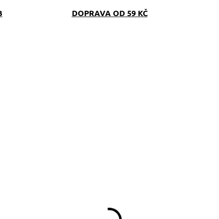
B
DOPRAVA OD 59 KČ
SKLADEM
SKLAD
(>5 KS)
(>5 K
topovací vodítko s
Pamlskovník Polka
ůžovým softshellem
Dot růžový
390 Kč
349 Kč
d