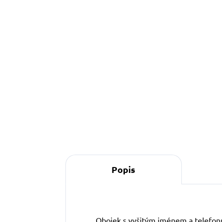
Do košíku
S
s
p
p
m
ž
Popis
Obojek s vyšitým jménem a telefonn