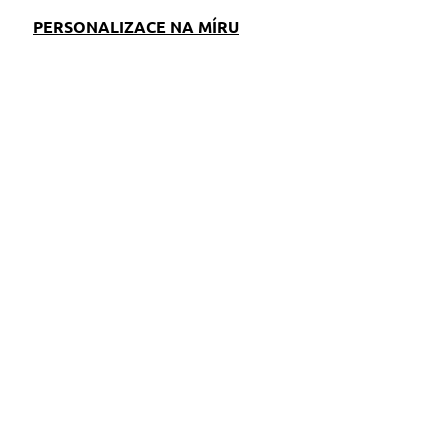
PERSONALIZACE NA MÍRU
EM
SKLADEM
S)
(>5 KS)
Provazové vodítko
Milly růžové
329 Kč