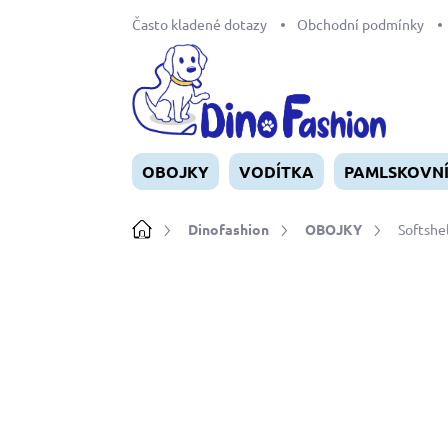
Přejít
Často kladené dotazy
Obchodní podmínky
na
obsah
OBOJKY
VODÍTKA
PAMLSKOVN
Domů
Dinofashion
OBOJKY
Softshe
Neohodnoceno
Podrobnosti ho