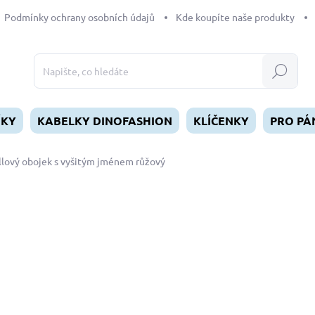
Podmínky ochrany osobních údajů
Kde koupíte naše produkty
Hledat
ÍKY
KABELKY DINOFASHION
KLÍČENKY
PRO PÁ
llový obojek s vyšitým jménem růžový
dnocení
od
549 Kč
Měrná
ZVOLTE VARIANTU
cena:
DÉLKA
MŮŽEME DORUČIT DO:
ZVOL