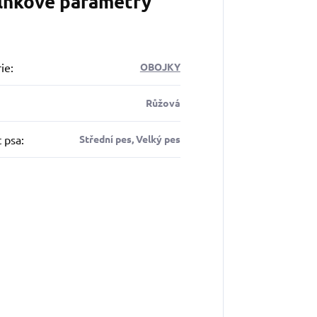
lňkové parametry
ie
:
OBOJKY
Růžová
t psa
:
Střední pes, Velký pes