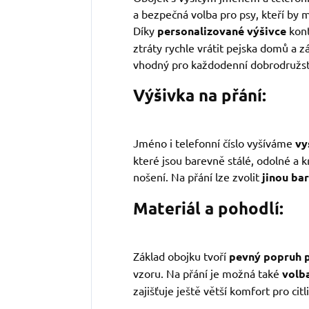
a bezpečná volba pro psy, kteří by m
Díky
personalizované výšivce
kont
ztráty rychle vrátit pejska domů a 
vhodný pro každodenní dobrodružst
Výšivka na přání:
Jméno i telefonní číslo vyšíváme
vy
které jsou barevně stálé, odolné a k
nošení. Na přání lze zvolit
jinou ba
Materiál a pohodlí:
Základ obojku tvoří
pevný popruh p
vzoru. Na přání je možná také
volb
zajišťuje ještě větší komfort pro citli