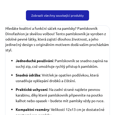
Zobrazit všechny související produkty
Hledáte kvalitní a funkční sáček na pamlsky? Pamlskovník
Dinofashion je skvělou volbou! Tento pamlskovník je vyroben z
odolné pevné látky, která zajistí dlouhou životnost, a jeho
jedinečný design s originálním motivem dodá vašim procházkám
styl.
Jednoduché používání
: Pamlskovník se snadno zapíná na
suchý zip, což umožňuje rychlý přístup k pamlskům.
Snadná údržba
: Vnitřek je opatřen podšívkou, která
usnadňuje vyklepání drobků a čištění.
Praktické uchycení
: Na zadní straně najdete pevnou
karabinu, díky které pamlskovník připevníte na poutko
kalhot nebo opasek – budete mít pamlsky vždy po ruce.
Kompaktní rozměry
: Velikostí 12x13 cm je dostatečně