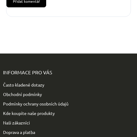
Přidat komentář
Z
á
p
INFORMACE PRO VÁS
a
t
Často kladené dotazy
í
Obchodní podmínky
Podmínky ochrany osobních údajů
Kde koupíte naše produkty
Naši zákazníci
Doprava a platba