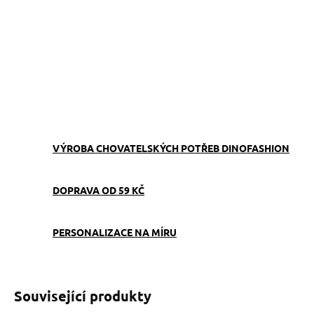
Obojek s vyšitým jménem a telefonním číslem v růžové barvě
– bezpečný a pohodlný pro vašeho pejska na každé procházce.
ZEPTAT SE
VÝROBA CHOVATELSKÝCH POTŘEB DINOFASHION
DOPRAVA OD 59 KČ
PERSONALIZACE NA MÍRU
Související produkty