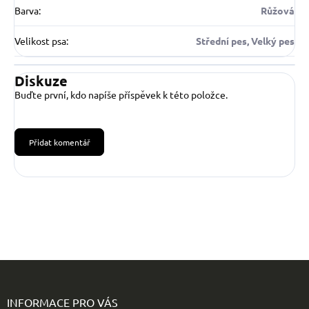
Barva
:
Růžová
Velikost psa
:
Střední pes, Velký pes
Diskuze
Buďte první, kdo napíše příspěvek k této položce.
Přidat komentář
Z
á
p
INFORMACE PRO VÁS