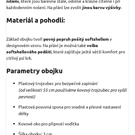
nitěmi
, které jsou barevně stálé, odolné a krásně čitelné i při
každodenním nošení. Na přání lze zvolit
jinou barvu výšivky
.
Materiál a pohodlí:
Základ obojku tvoří
pevný popruh pošitý softshellem
v
designovém vzoru. Na přání je možná také
volba
softshellového podšití
, které zajišťuje ještě větší komfort pro
citlivý psí krk.
Parametry obojku
Plastový trojzubec pro bezpečné zapínání
(od velikosti 55 cm používáme kovový trojzubec pro vyšší
pevnost)
Plastová posuvná spona pro snadné a přesné nastavení
délky
Kovové oko pro připnutí vodítka
Šířka obojku: 3 cm