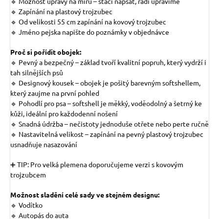
🔹 Možnost úpravy na míru – stačí napsat, rádi upravíme
🔹 Zapínání na plastový trojzubec
🔹 Od velikosti 55 cm zapínání na kovový trojzubec
🔹 Jméno pejska napište do poznámky v objednávce
Proč si pořídit obojek:
🔹 Pevný a bezpečný – základ tvoří kvalitní popruh, který vydrží i
tah silnějších psů
🔹 Designový kousek – obojek je pošitý barevným softshellem,
který zaujme na první pohled
🔹 Pohodlí pro psa – softshell je měkký, voděodolný a šetrný ke
kůži, ideální pro každodenní nošení
🔹 Snadná údržba – nečistoty jednoduše otřete nebo perte ručně
🔹 Nastavitelná velikost – zapínání na pevný plastový trojzubec
usnadňuje nasazování
➕ TIP: Pro velká plemena doporučujeme verzi s kovovým
trojzubcem
Možnost sladění celé sady ve stejném designu:
🔹 Vodítko
🔹 Autopás do auta