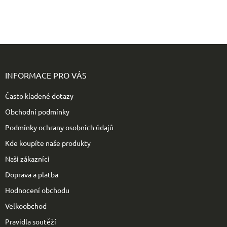
Z
á
p
INFORMACE PRO VÁS
a
t
Často kladené dotazy
í
Obchodní podmínky
Podmínky ochrany osobních údajů
Kde koupíte naše produkty
Naši zákazníci
Doprava a platba
Hodnocení obchodu
Velkoobchod
Pravidla soutěží