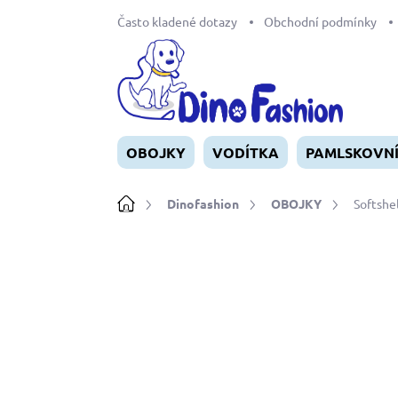
Přejít
Často kladené dotazy
Obchodní podmínky
na
obsah
OBOJKY
VODÍTKA
PAMLSKOVN
Domů
Dinofashion
OBOJKY
Softshe
Neohodnoceno
Podrobnosti ho