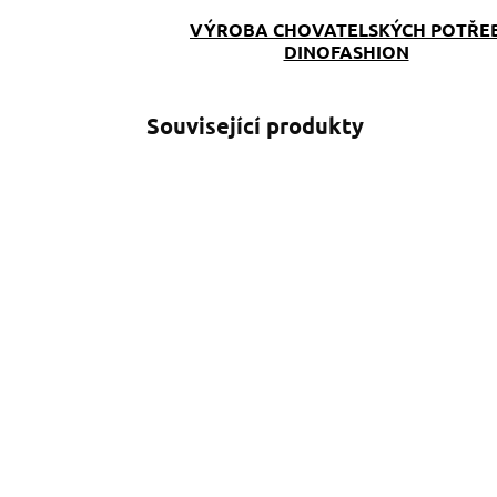
VÝROBA CHOVATELSKÝCH POTŘE
DINOFASHION
Související produkty
SKLADEM
(>5 KS)
Venčící kabelka
S
Růžovka
r
890 Kč
o