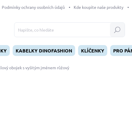
Podmínky ochrany osobních údajů
Kde koupíte naše produkty
Hledat
ÍKY
KABELKY DINOFASHION
KLÍČENKY
PRO PÁ
llový obojek s vyšitým jménem růžový
dnocení
od
549 Kč
Měrná
ZVOLTE VARIANTU
cena:
DÉLKA
MŮŽEME DORUČIT DO:
ZVOL