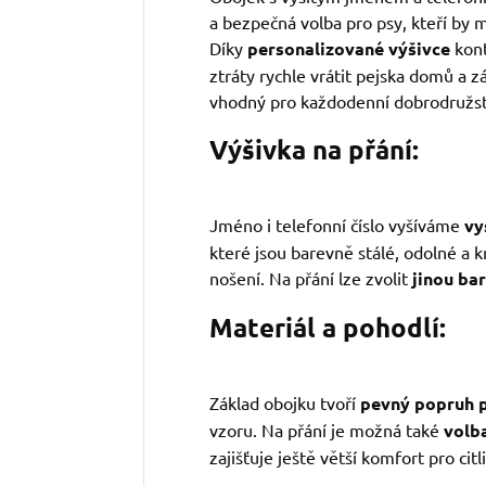
a bezpečná volba pro psy, kteří by m
Díky
personalizované výšivce
kont
ztráty rychle vrátit pejska domů a 
vhodný pro každodenní dobrodružst
Výšivka na přání:
Jméno i telefonní číslo vyšíváme
vy
které jsou barevně stálé, odolné a k
nošení. Na přání lze zvolit
jinou ba
Materiál a pohodlí:
Základ obojku tvoří
pevný popruh p
vzoru. Na přání je možná také
volb
zajišťuje ještě větší komfort pro citli