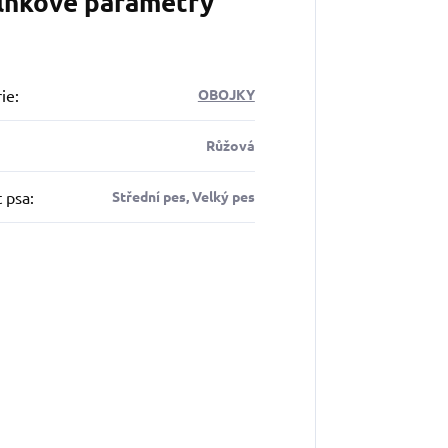
lňkové parametry
ie
:
OBOJKY
Růžová
t psa
:
Střední pes, Velký pes