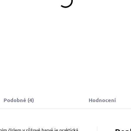
Detail
Do košíku
topovací vodítko s růžovou
oftshell rukojetí je ideální pro
ohodlné a bezpečné
rocházky se psem. Odolný
ateriál zajišťuje dlouhou
ivotnost.
Podobné (4)
Hodnocení
ím číslem v růžové barvě je praktická