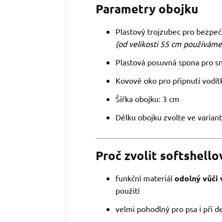
Parametry obojku
Plastový trojzubec pro bezpeč
(od velikosti 55 cm používáme
Plastová posuvná spona pro s
Kovové oko pro připnutí vodít
Šířka obojku: 3 cm
Délku obojku zvolte ve varian
Proč zvolit softshell
funkční materiál
odolný vůči 
použití
velmi pohodlný pro psa i při d