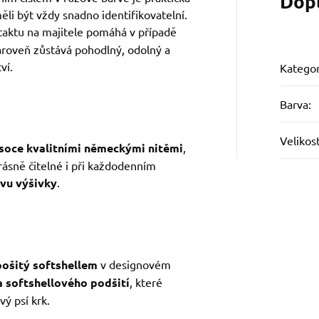
Dop
ěli být vždy snadno identifikovatelní.
aktu na majitele pomáhá v případě
zároveň zůstává pohodlný, odolný a
ví.
Kategor
Barva
:
Velikos
soce kvalitními německými nitěmi
,
rásně čitelné i při každodenním
rvu výšivky
.
ošitý softshellem
v designovém
a softshellového podšití
, které
vý psí krk.