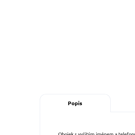
Do košíku
S
s
p
p
m
ž
Popis
Obojek s vyšitým jménem a telefonn