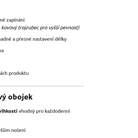
né zapínání
 kovový trojzubec pro vyšší pevnost)
nadné a přesné nastavení délky
ka
tách produktu
ový obojek
vlhkosti
vhodný pro každodenní
elším nošení