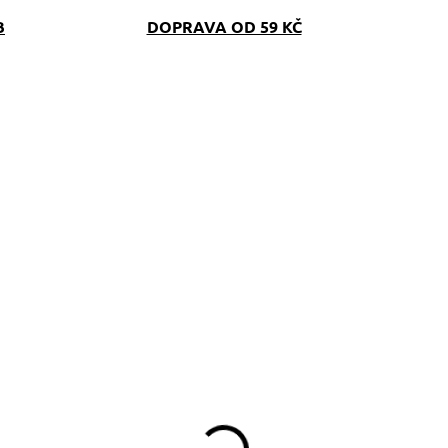
B
DOPRAVA OD 59 KČ
SKLADEM
SKLAD
(>5 KS)
(>5 K
topovací vodítko s
Pamlskovník Polka
ůžovým softshellem
Dot růžový
390 Kč
349 Kč
d