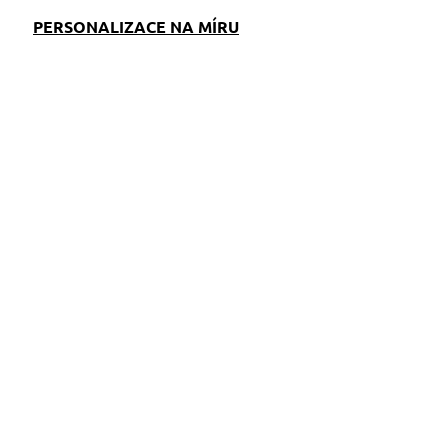
PERSONALIZACE NA MÍRU
EM
SKLADEM
S)
(>5 KS)
Provazové vodítko
Milly růžové
329 Kč