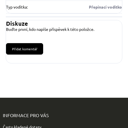
Typ vodítka
:
Přepínací vodítko
Diskuze
Buďte první, kdo napíše příspěvek k této položce.
Přidat komentář
Z
á
p
INFORMACE PRO VÁS
a
t
Často kladené dotazy