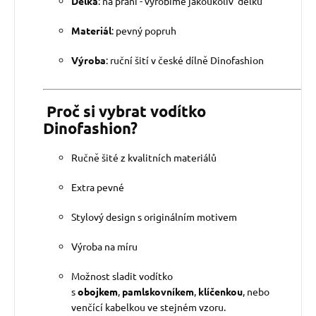
Délka
: na přání - vyrobíme jakoukoliv délku
Materiál
: pevný popruh
Výroba
: ruční šití v české dílně Dinofashion
Proč si vybrat vodítko
Dinofashion?
Ručně šité z kvalitních materiálů
Extra pevné
Stylový design s originálním motivem
Výroba na míru
Možnost sladit vodítko
s
obojkem
,
pamlskovníkem
,
klíčenkou
, nebo
venčící kabelkou ve stejném vzoru.