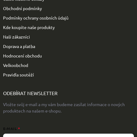
í
Obchodní podmínky
Podmínky ochrany osobních údajů
Kde koupíte naše produkty
Naši zákazníci
Doprava a platba
Hodnocení obchodu
Velkoobchod
Pravidla soutěží
ODEBÍRAT NEWSLETTER
Vložte svůj e-mail a my vám budeme zasílat informace o nových
produktech na našem e-shopu.
E-MAIL