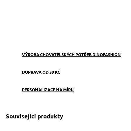
ZVOLTE VARIANTU
−
+
Přidat do košíku
ZEPTAT SE
VÝROBA CHOVATELSKÝCH POTŘEB DINOFASHION
DOPRAVA OD 59 KČ
PERSONALIZACE NA MÍRU
Související produkty