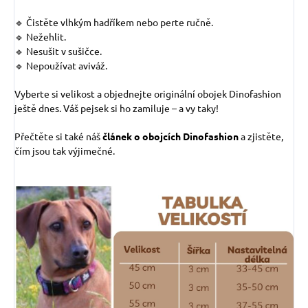
🔹 Čistěte vlhkým hadříkem nebo perte ručně.
🔹 Nežehlit.
🔹 Nesušit v sušičce.
🔹 Nepoužívat aviváž.
Vyberte si velikost a objednejte originální obojek Dinofashion
ještě dnes. Váš pejsek si ho zamiluje – a vy taky!
Přečtěte si také náš
článek o obojcích Dinofashion
a zjistěte,
čím jsou tak výjimečné.