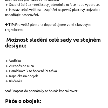
🔹 Snadná údržba – nečistoty jednoduše otřete nebo vyperete.
🔹 Nastavitelná velikost – zapínání na pevný plastový trojzubec
usnadňuje nasazování.
➕ TIP:
Pro velká plemena doporučujeme verzi s kovovým
trojzubcem.
Možnost sladění celé sady ve stejném
designu:
🔹 Vodítko
🔹 Autopás do auta
🔹 Pamlskovník nebo venčící taška
🔹 Kapsička na obojek
🔹 Klíčenka
Stačí napsat do poznámky nebo nás kontaktovat.
Péče o obojek: