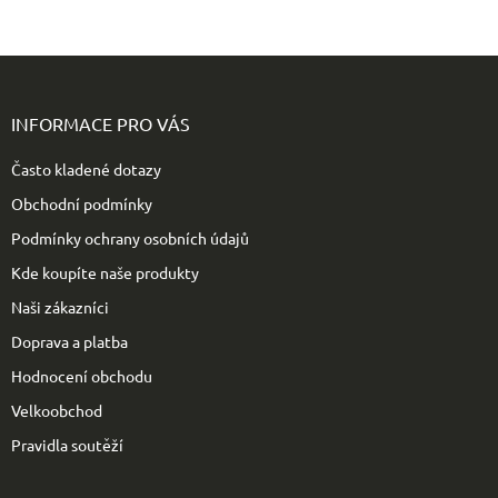
Z
á
p
INFORMACE PRO VÁS
a
t
Často kladené dotazy
í
Obchodní podmínky
Podmínky ochrany osobních údajů
Kde koupíte naše produkty
Naši zákazníci
Doprava a platba
Hodnocení obchodu
Velkoobchod
Pravidla soutěží