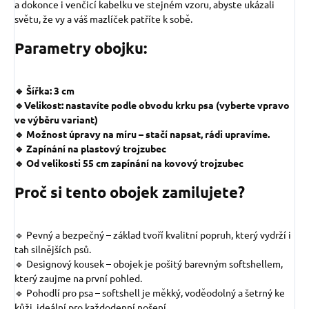
a dokonce i venčicí kabelku ve stejném vzoru, abyste ukázali
světu, že vy a váš mazlíček patříte k sobě.
Parametry obojku:
🔹 Šířka: 3 cm
🔹Velikost: nastavíte podle obvodu krku psa (vyberte vpravo
ve výběru variant)
🔹 Možnost úpravy na míru – stačí napsat, rádi upravíme.
🔹 Zapínání na plastový trojzubec
🔹 Od velikosti 55 cm zapínání na kovový trojzubec
Proč si tento obojek zamilujete?
🔹 Pevný a bezpečný – základ tvoří kvalitní popruh, který vydrží i
tah silnějších psů.
🔹 Designový kousek – obojek je pošitý barevným softshellem,
který zaujme na první pohled.
🔹 Pohodlí pro psa – softshell je měkký, voděodolný a šetrný ke
kůži, ideální pro každodenní nošení.