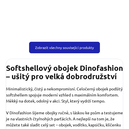
Zobrazit všechny související produkty
Softshellový obojek Dinofashion
– ušitý pro velká dobrodružství
Minimalistický, čistý a nekompromisní. Celočerný obojek podšitý
softshellem spojuje moderní vzhled s maximálním komfortem.
Měkký na dotek, odolný v akci. Styl, který vydrží tempo.
V Dinofashion šijeme obojky ručně, s láskou ke psům a testujeme
je na vlastních čtyřnohých parťácích. A nejlepší na tom je, že
můžete také sladit celý set – obojek, vodítko, kapsičku, klíčenku