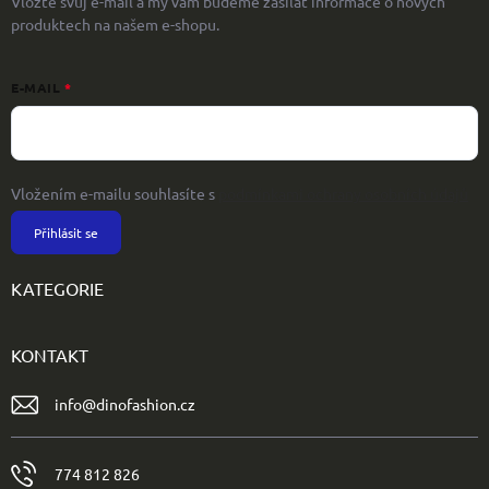
Vložte svůj e-mail a my vám budeme zasílat informace o nových
produktech na našem e-shopu.
E-MAIL
Vložením e-mailu souhlasíte s
podmínkami ochrany osobních údajů
Přihlásit se
KATEGORIE
KONTAKT
info
@
dinofashion.cz
774 812 826