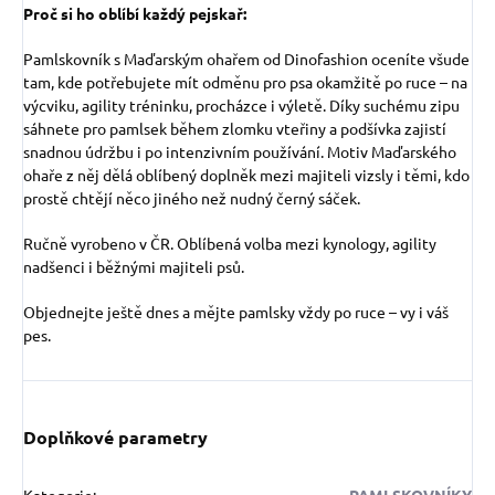
Proč si ho oblíbí každý pejskař:
Pamlskovník s Maďarským ohařem od Dinofashion oceníte všude
tam, kde potřebujete mít odměnu pro psa okamžitě po ruce – na
výcviku, agility tréninku, procházce i výletě. Díky suchému zipu
sáhnete pro pamlsek během zlomku vteřiny a podšívka zajistí
snadnou údržbu i po intenzivním používání. Motiv Maďarského
ohaře z něj dělá oblíbený doplněk mezi majiteli vizsly i těmi, kdo
prostě chtějí něco jiného než nudný černý sáček.
Ručně vyrobeno v ČR. Oblíbená volba mezi kynology, agility
nadšenci i běžnými majiteli psů.
Objednejte ještě dnes a mějte pamlsky vždy po ruce – vy i váš
pes.
Doplňkové parametry