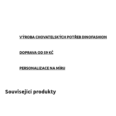
látka, karabina a motiv ohaře – odměna vždy po ruce.
ZEPTAT SE
VÝROBA CHOVATELSKÝCH POTŘEB DINOFASHION
DOPRAVA OD 59 KČ
PERSONALIZACE NA MÍRU
Související produkty