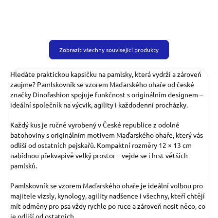
Zobrazit všechny související produkty
Hledáte praktickou kapsičku na pamlsky, která vydrží a zároveň
zaujme? Pamlskovník se vzorem Maďarského ohaře od české
značky Dinofashion spojuje funkčnost s originálním designem –
ideální společník na výcvik, agility i každodenní procházky.
Každý kus je ručně vyrobený v České republice z odolné
batohoviny s originálním motivem Maďarského ohaře, který vás
odliší od ostatních pejskařů. Kompaktní rozměry 12 × 13 cm
nabídnou překvapivě velký prostor – vejde se i hrst větších
pamlsků.
Pamlskovník se vzorem Maďarského ohaře je ideální volbou pro
majitele vizsly, kynology, agility nadšence i všechny, kteří chtějí
mít odměny pro psa vždy rychle po ruce a zároveň nosit něco, co
je odliší od ostatních.