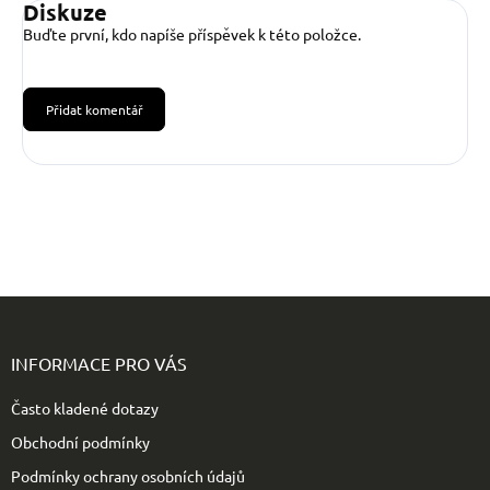
Diskuze
Buďte první, kdo napíše příspěvek k této položce.
Přidat komentář
Z
á
p
INFORMACE PRO VÁS
a
t
Často kladené dotazy
í
Obchodní podmínky
Podmínky ochrany osobních údajů