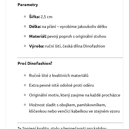
Parametry
Šířka:
2,5 cm
Délka:
na přání – vyrobíme jakoukoliv délku
Materiál:
pevný popruh s originální stuhou
Výroba:
ruční šití, česká dílna Dinofashion
Proč Dinofashion?
Ručně šité z kvalitních materiálů
Extra pevné nitě odolné proti oděru
Originální motiv, který zaujme na každé procházce
Možnost sladit s obojkem, pamlskovníkem,
klíčenkou nebo venčící kabelkou ve stejném vzoru
🐾 Spojení kvality, stylu a bezpečnosti pro každou