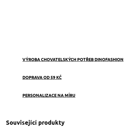
dostupné v libovolné délce a snadno sladitelné s obojkem,
pamlskovníkem i venčící kabelkou.
ZEPTAT SE
VÝROBA CHOVATELSKÝCH POTŘEB DINOFASHION
DOPRAVA OD 59 KČ
PERSONALIZACE NA MÍRU
Související produkty