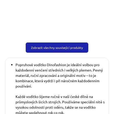
venčicí kabelku ve stejném...
Zobrazit všechny související produkty
Popruhové vodítko Dinofashion je ideální volbou pro
každodenní venčení středních i velkých plemen. Pevný
materiál, ruční zpracování a originální motiv – to je
kombinace, která vydrží i při náročném každodenním
používání.
Každé vodítko šijeme ručně v naší české dílně na
průmyslových šicích strojích. Používáme speciální nitě s
vysokou odolností proti oděru, takže se na vodítko
můžete spolehnout rok co rok.