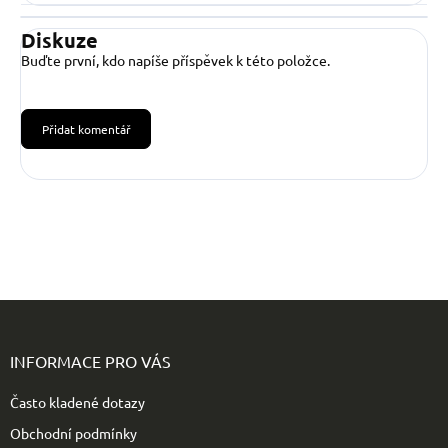
Diskuze
Buďte první, kdo napíše příspěvek k této položce.
Přidat komentář
Z
á
p
INFORMACE PRO VÁS
a
t
Často kladené dotazy
í
Obchodní podmínky