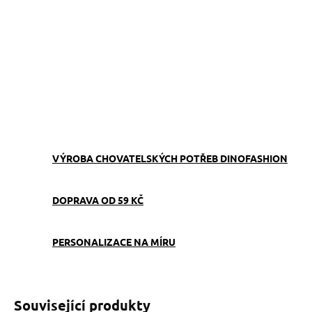
Vodítko, které zaujme na každé procházce. Ručně šité v Česku,
dostupné v libovolné délce a snadno sladitelné s obojkem,
pamlskovníkem i venčící kabelkou.
ZEPTAT SE
VÝROBA CHOVATELSKÝCH POTŘEB DINOFASHION
DOPRAVA OD 59 KČ
PERSONALIZACE NA MÍRU
Související produkty