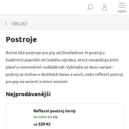
Přejít
Hledat
na
obsah
OBOJKY
Postroje
Ručně šité postroje pro psy od Dinofashion. H-postroj z
kvalitních popruhů od českého výrobce, který nezatěžuje krční
páteř a rovnoměrně rozkládá tah. Vybírejte ze dvou variant –
postroj se stuhou v desítkách barev a vzorů, nebo reflexní postroj
pro psy na večerní a zimní venčení.
Nejprodávanější
Reflexní postroj černý
SKLADEM
(>5 KS)
329 Kč
od