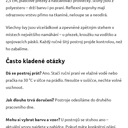
2,5 cm, plastové přezky a nastavovací průvlečky. Stuhy jsou z
polyesteru – drží barvu i po praní. Reflexní popruhy mají
odrazovou vrstvu přímo na tkanině, neloupe se a neodírá.
Všechny švy jsou víceřádkové a zpevněné zpětným stehem v
místech největšího namáhání – u přezek, kroužku na vodítko a
spojovacích pásků. Každý ručně šitý postroj projde kontrolou, než
ho zabalíme.
Často kladené otázky
Dá se postroj prát?
Ano. Stačí ruční praní ve vlažné vodě nebo
pračka na 30 °C v síťce na prádlo. Nesušte v sušičce, nechte volně
uschnout.
Jak dlouho trvá doručení?
Postroje odesíláme do druhého
pracovního dne.
Mohu si vybrat barvu a vzor?
U postrojů se stuhou ano –
aktuální vzory najdete v nabídce. Pokud máte konkrétní přání,