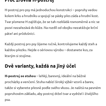
á
d
H-postroj pro psy má jednoduchou konstrukci – popruhy vedou
a
kolem krku a hrudníku a spojují se pásky přes záda a hrudní kost.
c
í
Tvar písmene H zajišťuje, že se tah rozkládá rovnoměrně a nic se
p
psovi nezařezává do kůže. Na rozdíl od obojku nezatěžuje krční
r
páteř ani průdušnici.
v
k
y
Každý postroj pro psy šijeme ručně, kontrolujeme každý steh a
v
každou přezku. Nejde o sériovou výrobu – dostanete kus, za
ý
kterým si stojíme.
p
i
Dvě varianty, každá na jiný účel
s
u
H-postroj se stuhou
– lehký, barevný, ideální na běžné
procházky a venčení. Stuha nabízí široký výběr vzorů a barev,
takže si vyberete přesně podle svého vkusu. Je našitá na pevném
popruhovém základu, aby postroj držel tvar a vydržel i živějšího
psa.