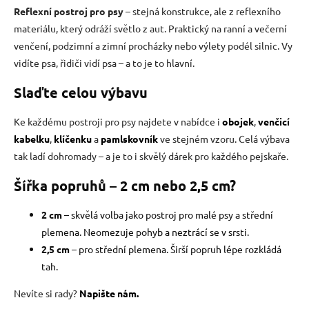
Reflexní postroj pro psy
– stejná konstrukce, ale z reflexního
materiálu, který odráží světlo z aut. Praktický na ranní a večerní
venčení, podzimní a zimní procházky nebo výlety podél silnic. Vy
vidíte psa, řidiči vidí psa – a to je to hlavní.
Slaďte celou výbavu
Ke každému postroji pro psy najdete v nabídce i
obojek
,
venčicí
kabelku
,
klíčenku
a
pamlskovník
ve stejném vzoru. Celá výbava
tak ladí dohromady – a je to i skvělý dárek pro každého pejskaře.
Šířka popruhů – 2 cm nebo 2,5 cm?
2 cm
– skvělá volba jako postroj pro malé psy a střední
plemena. Neomezuje pohyb a neztrácí se v srsti.
2,5 cm
– pro střední plemena. Širší popruh lépe rozkládá
tah.
Nevíte si rady?
Napište nám.