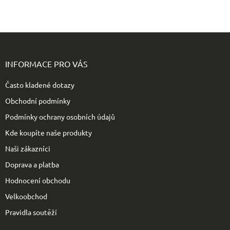
Z
á
p
INFORMACE PRO VÁS
a
t
Často kladené dotazy
í
Obchodní podmínky
Podmínky ochrany osobních údajů
Kde koupíte naše produkty
Naši zákazníci
Doprava a platba
Hodnocení obchodu
Velkoobchod
Pravidla soutěží