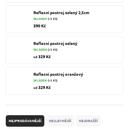
Reflexní postroj zelený 2,5cm
SKLADEM
(>5 KS)
390 Kč
Reflexní postroj zelený
SKLADEM
(>5 KS)
329 Kč
od
Reflexní postroj oranžový
SKLADEM
(>5 KS)
329 Kč
od
Ř
a
NEJPRODÁVANĚJŠÍ
NEJLEVNĚJŠÍ
NEJDRAŽŠÍ
z