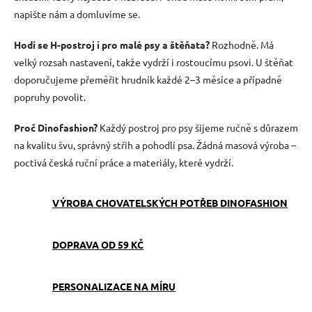
napište nám a domluvíme se.
Hodí se H-postroj i pro malé psy a štěňata?
Rozhodně. Má
velký rozsah nastavení, takže vydrží i rostoucímu psovi. U štěňat
doporučujeme přeměřit hrudník každé 2–3 měsíce a případně
popruhy povolit.
Proč Dinofashion?
Každý postroj pro psy šijeme ručně s důrazem
na kvalitu švu, správný střih a pohodlí psa. Žádná masová výroba –
poctivá česká ruční práce a materiály, které vydrží.
VÝROBA CHOVATELSKÝCH POTŘEB DINOFASHION
DOPRAVA OD 59 KČ
PERSONALIZACE NA MÍRU