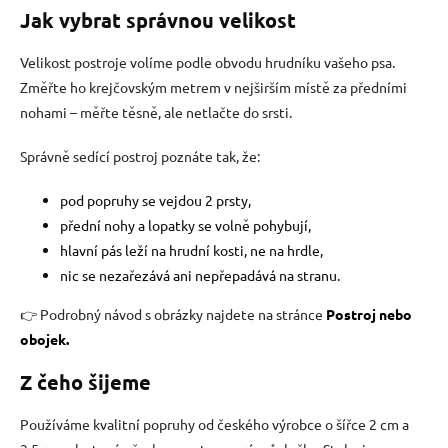
Jak vybrat správnou velikost
Velikost postroje volíme podle obvodu hrudníku vašeho psa.
Změřte ho krejčovským metrem v nejširším místě za předními
nohami – měřte těsně, ale netlačte do srsti.
Správně sedící postroj poznáte tak, že:
pod popruhy se vejdou 2 prsty,
přední nohy a lopatky se volně pohybují,
hlavní pás leží na hrudní kosti, ne na hrdle,
nic se nezařezává ani nepřepadává na stranu.
👉 Podrobný návod s obrázky najdete na stránce
Postroj nebo
obojek.
Z čeho šijeme
Používáme kvalitní popruhy od českého výrobce o šířce 2 cm a