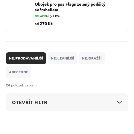
Obojek pro psa Flags zelený podšitý
softshellem
SKLADEM
(>5 KS)
270 Kč
od
Ř
a
NEJPRODÁVANĚJŠÍ
NEJLEVNĚJŠÍ
NEJDRAŽŠÍ
z
e
ABECEDNĚ
n
í
26
položek celkem
p
r
OTEVŘÍT FILTR
o
d
u
V
k
ý
t
p