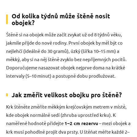
v
ý
Od kolika týdnů může štěně nosit
p
i
obojek?
s
u
Štěně si na obojek může začít zvykat už od 8 týdnů věku,
jakmile přijde do nové rodiny. První obojek by měl být co
nejlehčí (ideálně do 30 gramů), úzký (šířka 10–15 mm) a
měkký, aby si na něj štěně zvyklo bez nepříjemných pocitů.
Doporučujeme nasazovat obojek nejprve doma na krátké
intervaly (5–10 minut) a postupně dobu prodlužovat.
Jak změřit velikost obojku pro štěně?
Krk štěněte změříte měkkým krejčovským metrem v místě,
kde obojek normálně sedí (zhruba uprostřed krku). K
naměřené hodnotě přidejte
1–2 cm rezervu
– mezi obojek a
krk musí pohodlně projít dva prsty. U štěňat měřte každé 2–