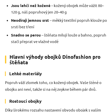
Jsou lehčí než kožené
– kožený obojek může vážit 80–
120 g, náš popruhový jen 20–40 g
Neodírají jemnou srst
– měkký textilní popruh klouže po
srsti bez tření
Snadno se perou
– štěňata milují louže a bahno, popruh
stačí přeprat ve vlažné vodě
Hlavní výhody obojků Dinofashion pro
štěňata
Lehké materiály
Popruh váží zlomek toho, co kožený obojek. Vaše štěně o
obojku ani neví, takže si na něj zvykne během pár dnů.
Rostoucí obojky
Díky širokému rozsahu nastavení obvodu obojek s vaším