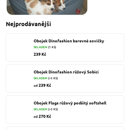
Nejprodávanější
Obojek Dinofashion barevné sovičky
SKLADEM
(1 KS)
239 Kč
Obojek Dinofashion růžový Sobíci
SKLADEM
(>5 KS)
239 Kč
od
Obojek Flags růžový podšitý softshell
SKLADEM
(>5 KS)
270 Kč
od