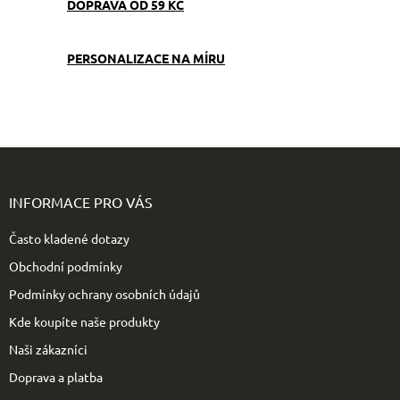
DOPRAVA OD 59 KČ
PERSONALIZACE NA MÍRU
Z
á
p
INFORMACE PRO VÁS
a
t
Často kladené dotazy
í
Obchodní podmínky
Podmínky ochrany osobních údajů
Kde koupíte naše produkty
Naši zákazníci
Doprava a platba