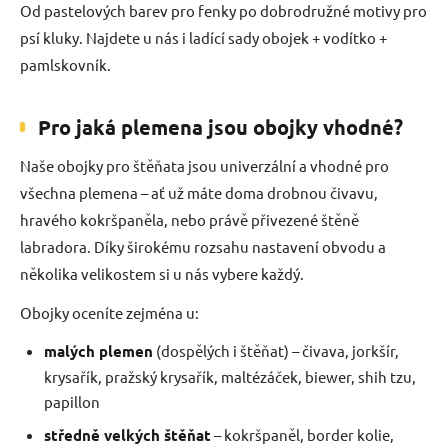
Od pastelových barev pro fenky po dobrodružné motivy pro
psí kluky. Najdete u nás i ladící sady obojek + vodítko +
pamlskovník.
Pro jaká plemena jsou obojky vhodné?
Naše obojky pro štěňata jsou univerzální a vhodné pro
všechna plemena – ať už máte doma drobnou čivavu,
hravého kokršpaněla, nebo právě přivezené štěně
labradora. Díky širokému rozsahu nastavení obvodu a
několika velikostem si u nás vybere každý.
Obojky oceníte zejména u:
malých plemen
(dospělých i štěňat) – čivava, jorkšír,
krysařík, pražský krysařík, maltézáček, biewer, shih tzu,
papillon
středně velkých štěňat
– kokršpaněl, border kolie,