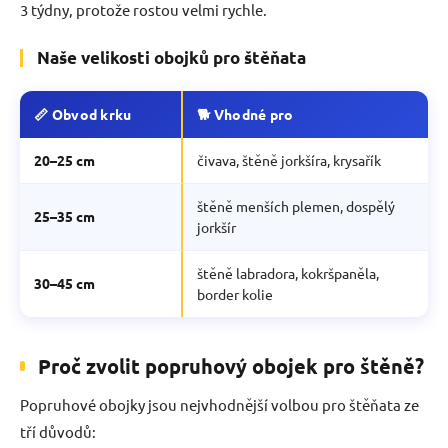
3 týdny, protože rostou velmi rychle.
Naše velikosti obojků pro štěňata
📏 Obvod krku
🐕 Vhodné pro
20–25 cm
čivava, štěně jorkšíra, krysařík
štěně menších plemen, dospělý
25–35 cm
jorkšír
štěně labradora, kokršpaněla,
30–45 cm
border kolie
Proč zvolit popruhový obojek pro štěně?
Popruhové obojky jsou nejvhodnější volbou pro štěňata ze
tří důvodů: