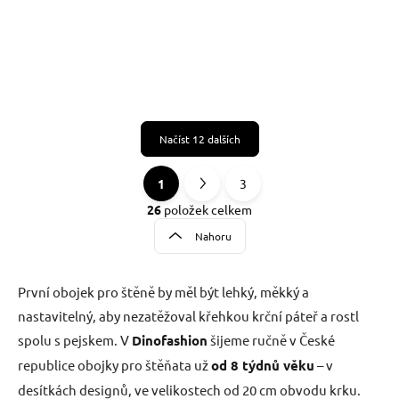
Načíst 12 dalších
1
3
O
S
v
t
26
položek celkem
l
r
Nahoru
á
á
d
n
a
k
c
První obojek pro štěně by měl být lehký, měkký a
o
í
nastavitelný, aby nezatěžoval křehkou krční páteř a rostl
p
v
spolu s pejskem. V
Dinofashion
šijeme ručně v České
r
á
v
republice obojky pro štěňata už
od 8 týdnů věku
– v
n
k
í
desítkách designů, ve velikostech od 20 cm obvodu krku.
y