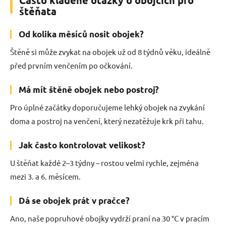
štěňata
Od kolika měsíců nosit obojek?
Štěně si může zvykat na obojek už od 8 týdnů věku, ideálně
před prvním venčením po očkování.
Má mít štěně obojek nebo postroj?
Pro úplné začátky doporučujeme lehký obojek na zvykání
doma a postroj na venčení, který nezatěžuje krk při tahu.
Jak často kontrolovat velikost?
U štěňat každé 2–3 týdny – rostou velmi rychle, zejména
mezi 3. a 6. měsícem.
Dá se obojek prát v pračce?
Ano, naše popruhové obojky vydrží praní na 30 °C v pracím