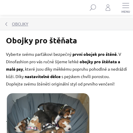
Přejít
Hledat
na
obsah
OBOJKY
Obojky pro štěňata
Vyberte svému parťákovi bezpečný
první obojek pro štěně
.
V
Dinofashion pro vás ručně šijeme lehké
obojky pro štěňata a
malé psy
,
které jsou díky měkkému popruhu pohodlné a nedráždí
kůži. Díky
nastavitelné délce
s pejskem chvíli porostou.
Dopřejte svému štěněti originální styl od prvního venčení!
.