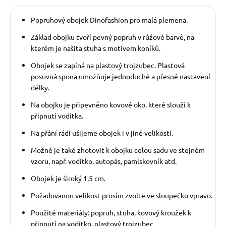
Popruhový obojek Dinofashion pro malá plemena.
Základ obojku tvoří pevný popruh v růžové barvě, na
kterém je našita stuha s motivem koníků.
Obojek se zapíná na plastový trojzubec. Plastová
posuvná spona umožňuje jednoduché a přesné nastavení
délky.
Na obojku je připevněno kovové oko, které slouží k
připnutí vodítka.
Na přání rádi ušijeme obojek i v jiné velikosti.
Možné je také zhotovit k obojku celou sadu ve stejném
vzoru, např. vodítko, autopás, pamlskovník atd.
Obojek je široký 1,5 cm.
Požadovanou velikost prosím zvolte ve sloupečku vpravo.
Použité materiály: popruh, stuha, kovový kroužek k
připnutí na vodítko, plastový trojzubec