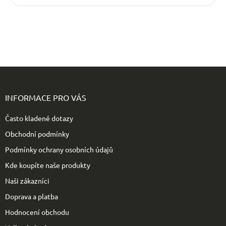
Z
á
p
INFORMACE PRO VÁS
a
t
Často kladené dotazy
í
Obchodní podmínky
Podmínky ochrany osobních údajů
Kde koupíte naše produkty
Naši zákazníci
Doprava a platba
Hodnocení obchodu