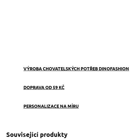
−
+
Přidat do košíku
Roztomilý růžový obojek
Puppy Mini
s motivem medvídků,
ideální
pro malé psí miláčky
.
ZEPTAT SE
VÝROBA CHOVATELSKÝCH POTŘEB DINOFASHION
DOPRAVA OD 59 KČ
PERSONALIZACE NA MÍRU
Související produkty