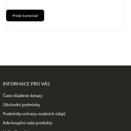
Přidat komentář
Z
á
p
INFORMACE PRO VÁS
a
t
Často kladené dotazy
í
Obchodní podmínky
Podmínky ochrany osobních údajů
Kde koupíte naše produkty