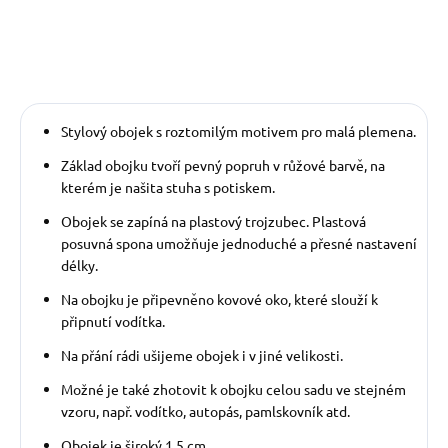
Stylový obojek s roztomilým motivem pro malá plemena.
Základ obojku tvoří pevný popruh v růžové barvě, na
kterém je našita stuha s potiskem.
Obojek se zapíná na plastový trojzubec. Plastová
posuvná spona umožňuje jednoduché a přesné nastavení
délky.
Na obojku je připevněno kovové oko, které slouží k
připnutí vodítka.
Na přání rádi ušijeme obojek i v jiné velikosti.
Možné je také zhotovit k obojku celou sadu ve stejném
vzoru, např. vodítko, autopás, pamlskovník atd.
Obojek je široký 1,5 cm.