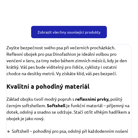
Zobrazit všechny související produkty
Zvyšte bezpečnost svého psa při večerních procházkách.
Reflexní obojek pro psa Dinofashion je ideální volbou pro
venčení v šeru, za tmy nebo během zimních měsíců, kdy je den
krátký. Váš pes bude viditelný pro řidiče, cyklisty i ostatní
chodce na desítky metrů. Vy získáte klid, váš pes bezpečí.
Kvalitní a pohodlný materiál
Základ obojku tvoří modrý popruh s
reflexními prvky,
pošitý
černým softshellem.
Softshell
je funkční materiál – příjemný na
dotek, odolný a snadno se udržuje. Stačí otřít vlhkým hadříkem a
obojek je jako nový.
🔹 Softshell – pohodlný pro psa, odolný při každodenním nošení