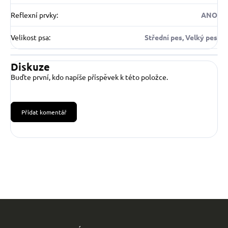
Reflexní prvky
:
ANO
Velikost psa
:
Střední pes, Velký pes
Diskuze
Buďte první, kdo napíše příspěvek k této položce.
Přidat komentář
Z
á
p