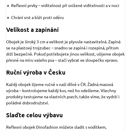
🔹 Reflexní prvky – viditelnost při snížené viditelnosti a v noci
🔹 Chrání srst a kůži proti oděru
Velikost a zapínání
Obojek je široký 3 cm a velikost je plynule nastavitelná. Zapíná
se na plastový trojzubec – snadno se zapíná i rozepíná, přitom
drží bezpečně. Pokud potřebujete jinou velikost, ušijeme obojek
přesně na míru vašeho psa – stačí vybrat ve sloupečku vpravo.
Ruční výroba v Česku
Každý obojek šijeme ručně v naší dílně v ČR. Žádná masová
výroba – kontrolujeme každý kus, než ho odešleme. Všechny
produkty testujeme na vlastních psech, takže víme, že vydrží i
pořádné dobrodružství.
Slaďte celou výbavu
Reflexní obojek Dinofashion můžete sladit s vodítkem,