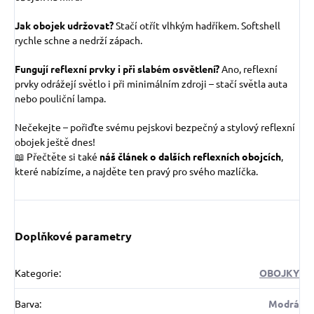
Jak obojek udržovat?
Stačí otřít vlhkým hadříkem. Softshell
rychle schne a nedrží zápach.
Fungují reflexní prvky i při slabém osvětlení?
Ano, reflexní
prvky odrážejí světlo i při minimálním zdroji – stačí světla auta
nebo pouliční lampa.
Nečekejte – pořiďte svému pejskovi bezpečný a stylový reflexní
obojek ještě dnes!
📖 Přečtěte si také
náš článek o dalších reflexních obojcích
,
které nabízíme, a najděte ten pravý pro svého mazlíčka.
Doplňkové parametry
Kategorie
:
OBOJKY
Barva
:
Modrá