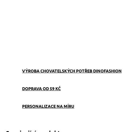
−
+
Přidat do košíku
Reflexní obojek pro psa Dinofashion je vyrobený z modrého
popruhu s reflexními prvky, pošitého černým softshellem.
Obojek je široký 3 cm, má nastavitelnou velikost.
ZEPTAT SE
VÝROBA CHOVATELSKÝCH POTŘEB DINOFASHION
DOPRAVA OD 59 KČ
PERSONALIZACE NA MÍRU