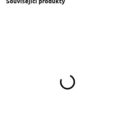
Související produkty
SKLADEM
SKLADEM
(>5 KS)
(>5 KS)
Zásobník na WC sáčky
Klíčenka Border Collie
modrý
modrá
169 Kč
199 Kč
Do košíku
Do košíku