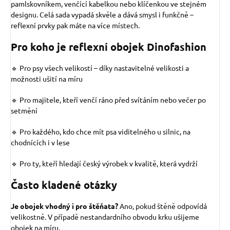
pamlskovníkem, venčící kabelkou nebo klíčenkou ve stejném
designu. Celá sada vypadá skvěle a dává smysl i funkčně –
reflexní prvky pak máte na více místech.
Pro koho je reflexní obojek Dinofashion
🔹 Pro psy všech velikostí – díky nastavitelné velikosti a
možnosti ušití na míru
🔹 Pro majitele, kteří venčí ráno před svítáním nebo večer po
setmění
🔹 Pro každého, kdo chce mít psa viditelného u silnic, na
chodnících i v lese
🔹 Pro ty, kteří hledají český výrobek v kvalitě, která vydrží
Často kladené otázky
Je obojek vhodný i pro štěňata?
Ano, pokud štěně odpovídá
velikostně. V případě nestandardního obvodu krku ušijeme
obojek na míru.