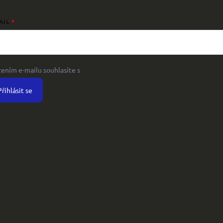
AIL
žením e-mailu souhlasíte s
podmínkami ochrany osobních údajů
Přihlásit se