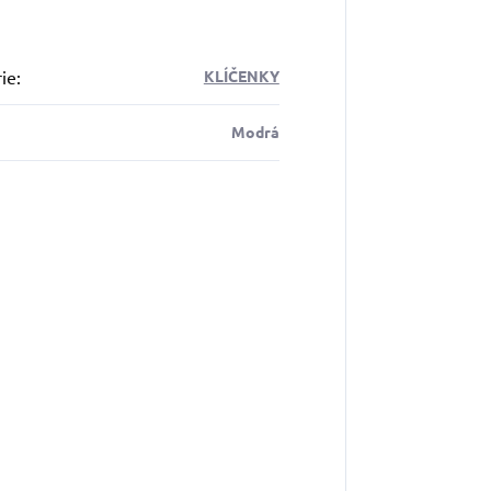
ie
:
KLÍČENKY
Modrá