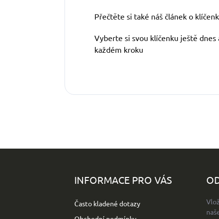
Přečtěte si také náš článek o klíčen
Vyberte si svou klíčenku ještě dnes
každém kroku
Z
á
p
INFORMACE PRO VÁS
OD
a
t
Vlo
Často kladené dotazy
í
naš
Obchodní podmínky