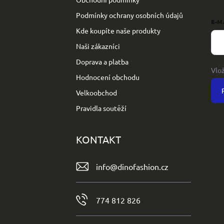
Podmínky ochrany osobních údajů
E-M
Kde koupíte naše produkty
Naši zákazníci
Doprava a platba
Vlo
Hodnocení obchodu
Velkoobchod
Pravidla soutěží
KONTAKT
info
@
dinofashion.cz
774 812 826