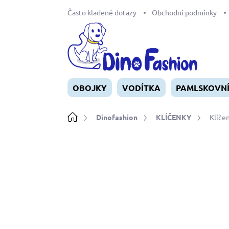
Přejít
Často kladené dotazy
Obchodní podmínky
na
obsah
OBOJKY
VODÍTKA
PAMLSKOVN
Domů
Dinofashion
KLÍČENKY
Klíče
Neohodnoceno
Podrobnosti ho