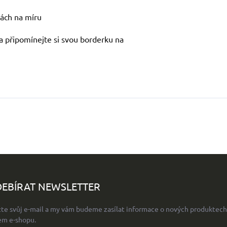
kách na míru
 a připomínejte si svou borderku na
EBÍRAT NEWSLETTER
žte svůj e-mail a my vám budeme zasílat informace o nových produktech
em e-shopu.