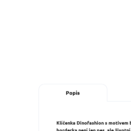
Do košíku
O
s
s
Popis
Klíčenka Dinofashion s motivem bor
borderka není jen pes, ale životní 