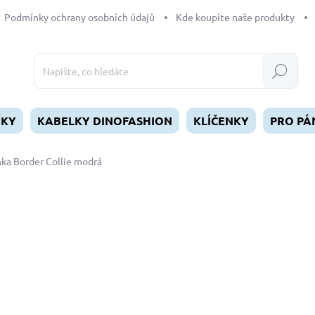
Podmínky ochrany osobních údajů
Kde koupíte naše produkty
Hledat
ÍKY
KABELKY DINOFASHION
KLÍČENKY
PRO PÁ
nka Border Collie modrá
dnocení
199 Kč
Měrná
SKLADEM
(>5 KS)
cena:
MŮŽEME DORUČIT DO:
12.8.2
−