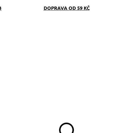
B
DOPRAVA OD 59 KČ
SKLADEM
SKLAD
(>5 KS)
(>5 K
bojek Border Colie
Popruhové vodítko
růžové Border kolie
329 Kč
d
390 Kč
od