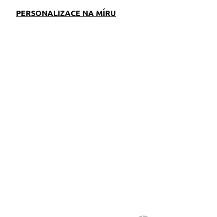
PERSONALIZACE NA MÍRU
EM
SKLADEM
S)
(>5 KS)
Adresář pro psa I
Love My Border Collie
159 Kč