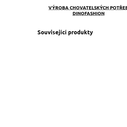
VÝROBA CHOVATELSKÝCH POTŘE
DINOFASHION
Související produkty
SKLADEM
(>5 KS)
Klíčenka Border
O
Collie růžová
o
199 Kč