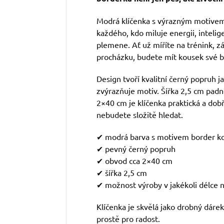
Modrá klíčenka s výrazným motivem 
každého, kdo miluje energii, inteli
plemene. Ať už míříte na trénink, z
procházku, budete mít kousek své b
Design tvoří kvalitní černý popruh 
zvýrazňuje motiv. Šířka 2,5 cm pad
2×40 cm je klíčenka praktická a dobře
nebudete složitě hledat.
✔ modrá barva s motivem border ko
✔ pevný černý popruh
✔ obvod cca 2×40 cm
✔ šířka 2,5 cm
✔ možnost výroby v jakékoli délce n
Klíčenka je skvělá jako drobný dárek
prostě pro radost.