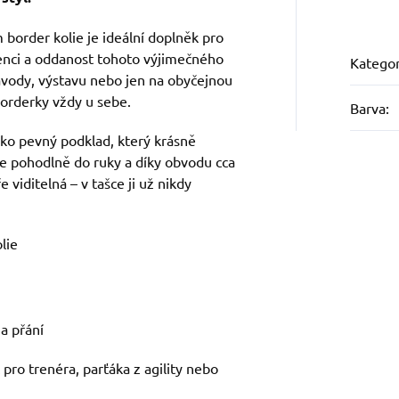
border kolie je ideální doplněk pro
genci a oddanost tohoto výjimečného
Kategor
ávody, výstavu nebo jen na obyčejnou
orderky vždy u sebe.
Barva
:
jako pevný podklad, který krásně
ne pohodlně do ruky a díky obvodu cca
 viditelná – v tašce ji už nikdy
lie
a přání
 pro trenéra, parťáka z agility nebo