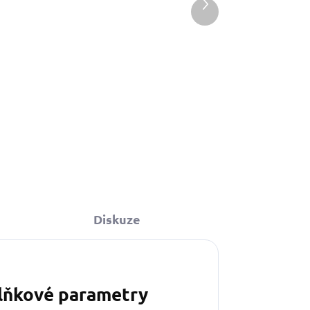
Další
produkt
Do košíku
Diskuze
lňkové parametry