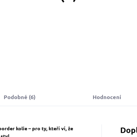
Detail
Detail
bojek můžete sladit
 vodítkem, pamlskovníkem a kabelkou ve
tejném vzoru.
Podobné (6)
Hodnocení
Dop
der kolie – pro ty, kteří ví, že
styl.