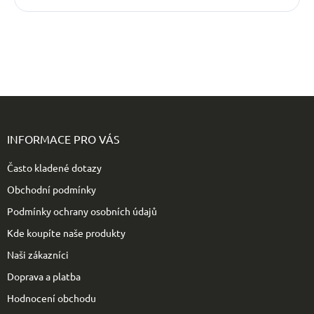
Z
á
p
INFORMACE PRO VÁS
a
t
Často kladené dotazy
í
Obchodní podmínky
Podmínky ochrany osobních údajů
Kde koupíte naše produkty
Naši zákazníci
Doprava a platba
Hodnocení obchodu