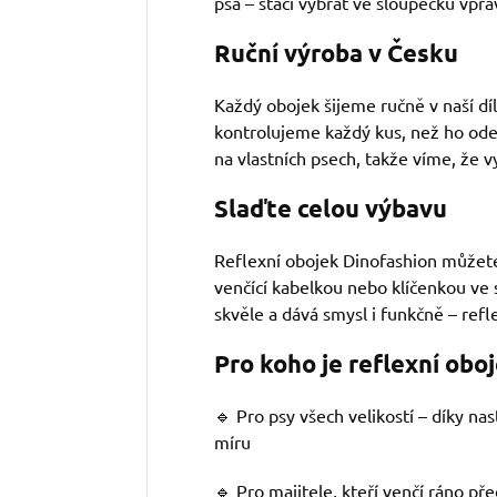
psa – stačí vybrat ve sloupečku vpra
Ruční výroba v Česku
Každý obojek šijeme ručně v naší d
kontrolujeme každý kus, než ho od
na vlastních psech, takže víme, že v
Slaďte celou výbavu
Reflexní obojek Dinofashion můžete
venčící kabelkou nebo klíčenkou ve
skvěle a dává smysl i funkčně – refl
Pro koho je reflexní obo
🔹 Pro psy všech velikostí – díky nas
míru
🔹 Pro majitele, kteří venčí ráno p