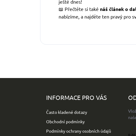
ještě dnes!
📖 Přečtěte si také
náš článek o dal
nabízíme, a najděte ten pravý pro s
Z
á
p
INFORMACE PRO VÁS
OD
a
t
Vlo
Často kladené dotazy
í
naš
Obchodní podmínky
Podmínky ochrany osobních údajů
E-M