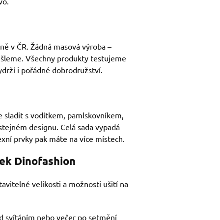
vo.
ílně v ČR. Žádná masová výroba –
ešleme. Všechny produkty testujeme
ydrží i pořádné dobrodružství.
 sladit s vodítkem, pamlskovníkem,
 stejném designu. Celá sada vypadá
exní prvky pak máte na více místech.
jek Dinofashion
tavitelné velikosti a možnosti ušití na
řed svítáním nebo večer po setmění