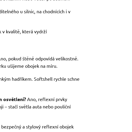
telného u silnic, na chodnících i v
 v kvalitě, která vydrží
no, pokud štěně odpovídá velikostně.
ku ušijeme obojek na míru.
vlhkým hadříkem. Softshell rychle schne
m osvětlení?
Ano, reflexní prvky
ji – stačí světla auta nebo pouliční
 bezpečný a stylový reflexní obojek