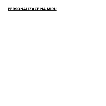
PERSONALIZACE NA MÍRU
EM
SKLADEM
S)
(>5 KS)
Pamlskovník reflexní
černý