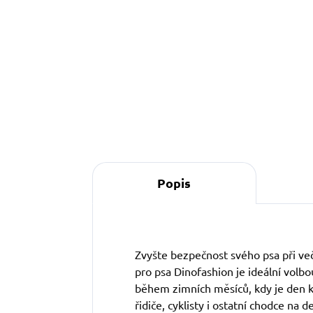
169 Kč
Do košíku
Popis
Zvyšte bezpečnost svého psa při ve
pro psa Dinofashion je ideální volb
během zimních měsíců, kdy je den kr
řidiče, cyklisty i ostatní chodce na d