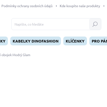
Podmínky ochrany osobních údajů
Kde koupíte naše produkty
Hledat
ÍKY
KABELKY DINOFASHION
KLÍČENKY
PRO PÁ
í obojek Modrý Glam
dnocení
ZNAČKA:
DINOFASHION
od
449 Kč
Měrná
ZVOLTE VARIANTU
cena:
DÉLKA