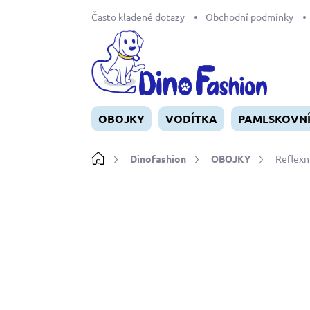
Přejít
Často kladené dotazy
Obchodní podmínky
na
obsah
OBOJKY
VODÍTKA
PAMLSKOVN
Domů
Dinofashion
OBOJKY
Reflexn
Neohodnoceno
Podrobnosti ho