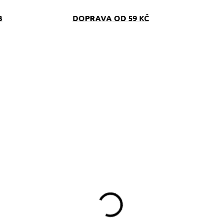
B
DOPRAVA OD 59 KČ
SKLADEM
SKLAD
(>5 KS)
(>5 K
líčenka Border
Venčící kabelka
ollie modrá
Reflexní tlapka