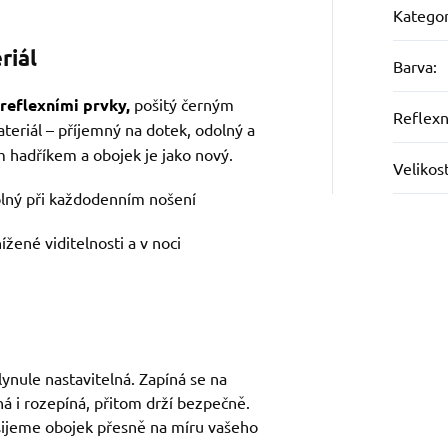
Kategor
riál
Barva
:
reflexními prvky,
pošitý černým
Reflexn
ateriál – příjemný na dotek, odolný a
m hadříkem a obojek je jako nový.
Velikos
olný při každodenním nošení
ížené viditelnosti a v noci
lynule nastavitelná. Zapíná se na
ná i rozepíná, přitom drží bezpečně.
ušijeme obojek přesně na míru vašeho