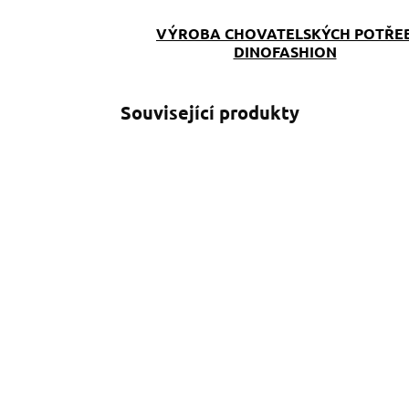
VÝROBA CHOVATELSKÝCH POTŘE
DINOFASHION
Související produkty
SKLADEM
(>5 KS)
Zásobník na WC sáčky
K
modrý
C