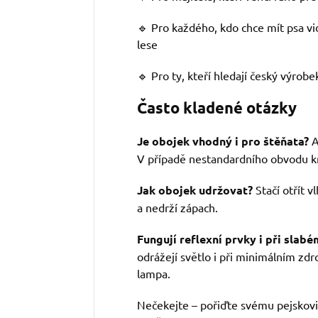
🔹 Pro každého, kdo chce mít psa vidi
lese
🔹 Pro ty, kteří hledají český výrobek
Často kladené otázky
Je obojek vhodný i pro štěňata?
A
V případě nestandardního obvodu kr
Jak obojek udržovat?
Stačí otřít 
a nedrží zápach.
Fungují reflexní prvky i při slabé
odrážejí světlo i při minimálním zdro
lampa.
Nečekejte – pořiďte svému pejskovi