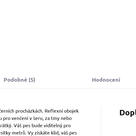
199 Kč
890 Kč
Do košíku
Do košíku
Podobné (5)
Hodnocení
Dop
černích procházkách. Reflexní obojek
ou pro venčení v šeru, za tmy nebo
átký. Váš pes bude viditelný pro
esítky metrů. Vy získáte klid, váš pes