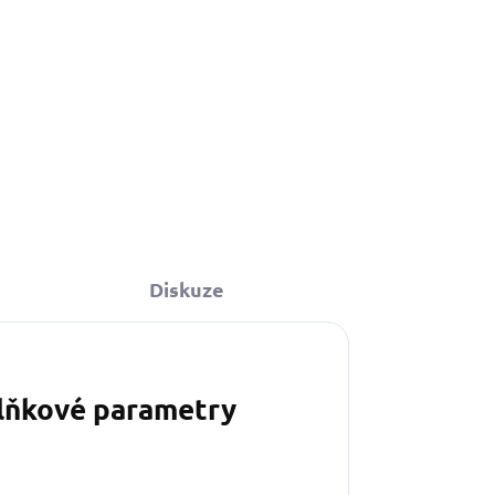
349 Kč
Do košíku
Diskuze
lňkové parametry