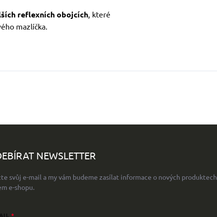
ších reflexních obojcích
, které
vého mazlíčka.
EBÍRAT NEWSLETTER
žte svůj e-mail a my vám budeme zasílat informace o nových produktech
em e-shopu.
AIL