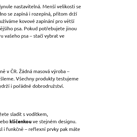
lynule nastavitelná. Menší velikosti se
dno se zapíná i rozepíná, přitom drží
oužíváme kovové zapínání pro větší
lnějšího psa. Pokud potřebujete jinou
u vašeho psa – stačí vybrat ve
ílně v ČR. Žádná masová výroba –
ešleme. Všechny produkty testujeme
ydrží i pořádné dobrodružství.
te sladit s vodítkem,
nebo
klíčenkou
ve stejném designu.
l i funkčně – reflexní prvky pak máte