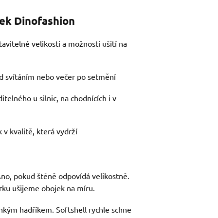
jek Dinofashion
tavitelné velikosti a možnosti ušití na
řed svítáním nebo večer po setmění
telného u silnic, na chodnících i v
 v kvalitě, která vydrží
no, pokud štěně odpovídá velikostně.
ku ušijeme obojek na míru.
vlhkým hadříkem. Softshell rychle schne