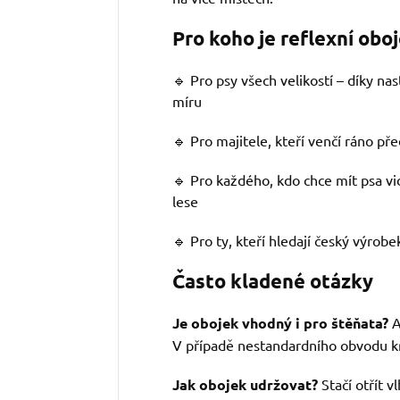
Pro koho je reflexní obo
🔹 Pro psy všech velikostí – díky nas
míru
🔹 Pro majitele, kteří venčí ráno p
🔹 Pro každého, kdo chce mít psa vidi
lese
🔹 Pro ty, kteří hledají český výrobek
Často kladené otázky
Je obojek vhodný i pro štěňata?
A
V případě nestandardního obvodu kr
Jak obojek udržovat?
Stačí otřít 