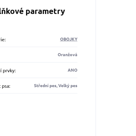
lňkové parametry
ie
:
OBOJKY
Oranžová
í prvky
:
ANO
t psa
:
Střední pes, Velký pes