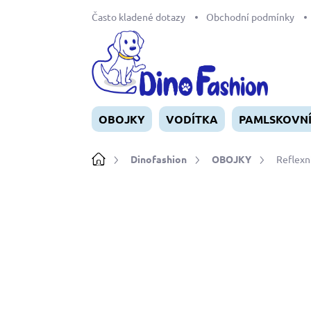
Přejít
Často kladené dotazy
Obchodní podmínky
na
obsah
OBOJKY
VODÍTKA
PAMLSKOVN
Domů
Dinofashion
OBOJKY
Reflexn
Neohodnoceno
Podrobnosti ho