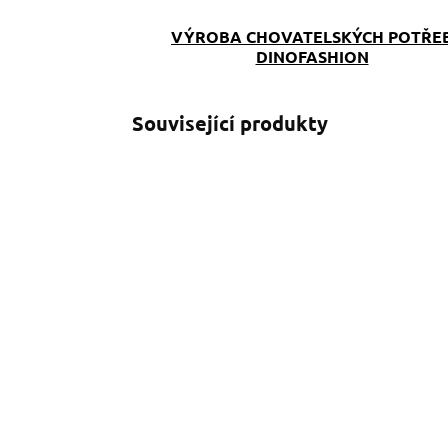
VÝROBA CHOVATELSKÝCH POTŘE
DINOFASHION
Související produkty
SKLADEM
(>5 KS)
Venčící kabelka
S
Reflexní tlapka
s