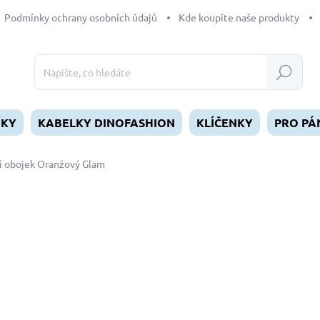
Podmínky ochrany osobních údajů
Kde koupíte naše produkty
Hledat
ÍKY
KABELKY DINOFASHION
KLÍČENKY
PRO PÁ
í obojek Oranžový Glam
dnocení
ZNAČKA:
DINOFASHION
od
449 Kč
Měrná
ZVOLTE VARIANTU
cena:
DÉLKA