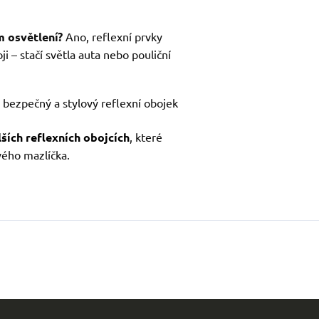
m osvětlení?
Ano, reflexní prvky
ji – stačí světla auta nebo pouliční
 bezpečný a stylový reflexní obojek
ších reflexních obojcích
, které
vého mazlíčka.