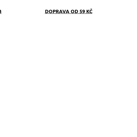
B
DOPRAVA OD 59 KČ
SKLADEM
SKLAD
(>5 KS)
(>5 K
topovací vodítko s
Reflexní pamlskovní
oranžovým
Dinofashion
oftshellem
oranžovo-šedý