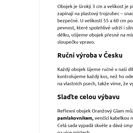
Obojek je široký 3 cm a velikost je p
zapínají na plastový trojzubec – sna
bezpečně. U velikostí 55 a 60 cm p
pevnost, které spolehlivě udrží i si
délku, ušijeme obojek přesně na mír
sloupečku vpravo.
Ruční výroba v Česku
Každý obojek šijeme ručně v naší d
kontrolujeme každý kus, než ho od
na vlastních psech, takže víme, že v
Slaďte celou výbavu
Reflexní obojek Oranžový Glam může
pamlskovníkem,
venčící kabelkou
Celá sada vypadá skvěle a dává smys
na více místech.