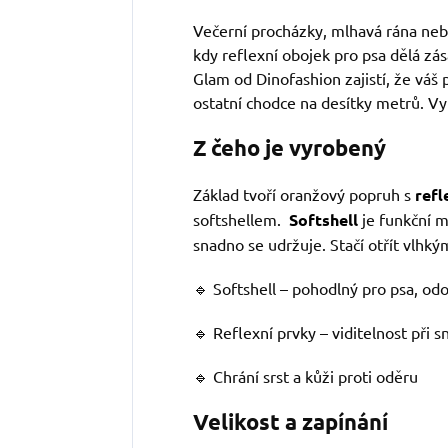
Večerní procházky, mlhavá rána nebo
kdy reflexní obojek pro psa dělá zá
Glam od Dinofashion zajistí, že váš p
ostatní chodce na desítky metrů. Vy 
Z čeho je vyrobený
Základ tvoří oranžový popruh s
refl
softshellem.
Softshell
je funkční m
snadno se udržuje. Stačí otřít vlhký
🔹 Softshell – pohodlný pro psa, od
🔹 Reflexní prvky – viditelnost při sn
🔹 Chrání srst a kůži proti oděru
Velikost a zapínání