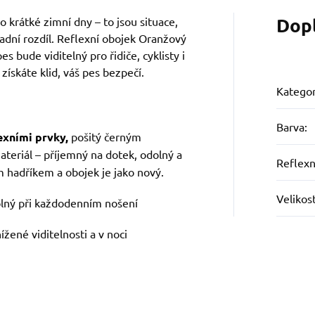
Dop
 krátké zimní dny – to jsou situace,
sadní rozdíl. Reflexní obojek Oranžový
es bude viditelný pro řidiče, cyklisty i
získáte klid, váš pes bezpečí.
Kategor
Barva
:
exními prvky,
pošitý černým
ateriál – příjemný na dotek, odolný a
Reflexn
m hadříkem a obojek je jako nový.
Velikos
olný při každodenním nošení
ížené viditelnosti a v noci