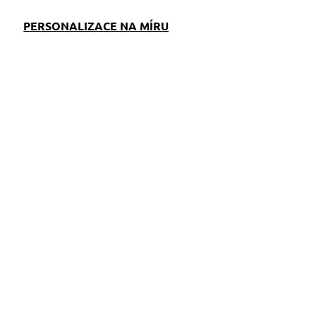
PERSONALIZACE NA MÍRU
EM
SKLADEM
S)
(>5 KS)
k
Klíčenka oranžová s
tlapkami