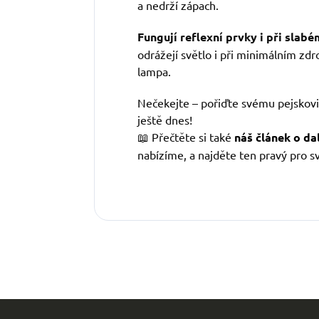
a nedrží zápach.
Fungují reflexní prvky i při slabé
odrážejí světlo i při minimálním zdro
lampa.
Nečekejte – pořiďte svému pejskovi
ještě dnes!
📖 Přečtěte si také
náš článek o dal
nabízíme, a najděte ten pravý pro s
Z