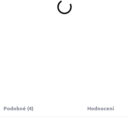
390 Kč
349 Kč
d
Detail
Do košíku
topovací vodítko s oranžovou
oftshell rukojetí zajišťuje
ohodlné procházky bez
ařezávání do dlaně a
polehlivou kontrolu psa.
Podobné (4)
Hodnocení