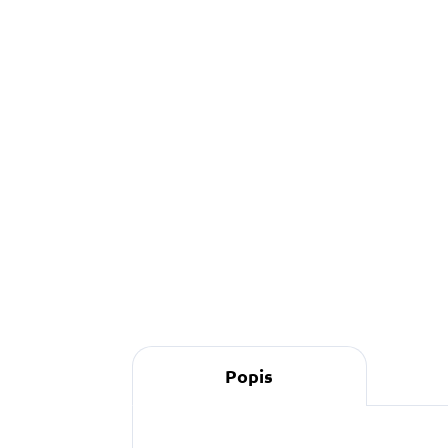
890 Kč
o
Do košíku
S
s
p
z
s
Popis