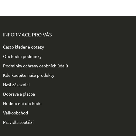
Z
á
p
INFORMACE PRO VÁS
a
t
Často kladené dotazy
í
Obchodní podmínky
Podmínky ochrany osobních údajů
Kde koupíte naše produkty
Naši zákazníci
Doprava a platba
Hodnocení obchodu
Velkoobchod
Pravidla soutěží