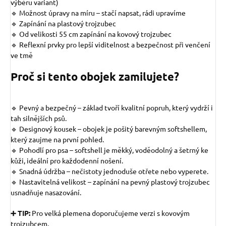
výběru variant)
🔹 Možnost úpravy na míru – stačí napsat, rádi upravíme
🔹 Zapínání na plastový trojzubec
🔹 Od velikosti 55 cm zapínání na kovový trojzubec
🔹 Reflexní prvky pro lepší viditelnost a bezpečnost při venčení
ve tmě
Proč si tento obojek zamilujete?
🔹 Pevný a bezpečný – základ tvoří kvalitní popruh, který vydrží i
tah silnějších psů.
🔹 Designový kousek – obojek je pošitý barevným softshellem,
který zaujme na první pohled.
🔹 Pohodlí pro psa – softshell je měkký, voděodolný a šetrný ke
kůži, ideální pro každodenní nošení.
🔹 Snadná údržba – nečistoty jednoduše otřete nebo vyperete.
🔹 Nastavitelná velikost – zapínání na pevný plastový trojzubec
usnadňuje nasazování.
➕ TIP:
Pro velká plemena doporučujeme verzi s kovovým
trojzubcem.