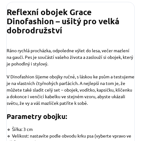
Reflexní obojek Grace
Dinofashion – ušitý pro velká
dobrodružství
Ráno rychlá procházka, odpoledne výlet do lesa, večer mazlení
na gauči. Pes je součástí vašeho života a zaslouží si obojek, který
je pohodlný i stylový.
V Dinofashion šijeme obojky ručně, s láskou ke psům a testujeme
je na vlastních čtyřnohých parťácích. A nejlepší na tom je, že
můžete také sladit celý set – obojek, vodítko, kapsičku, klíčenku
a dokonce i venčicí kabelku ve stejném vzoru, abyste ukázali
světu, že vy a váš mazlíček patříte k sobě.
Parametry obojku:
🔹 Šířka: 3 cm
🔹 Velikost: nastavíte podle obvodu krku psa (vyberte vpravo ve