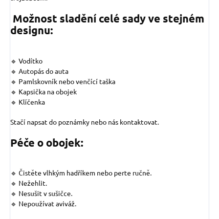
Možnost sladění celé sady ve stejném
designu:
🔹 Vodítko
🔹 Autopás do auta
🔹 Pamlskovník nebo venčící taška
🔹 Kapsička na obojek
🔹 Klíčenka
Stačí napsat do poznámky nebo nás kontaktovat.
Péče o obojek:
🔹 Čistěte vlhkým hadříkem nebo perte ručně.
🔹 Nežehlit.
🔹 Nesušit v sušičce.
🔹 Nepoužívat aviváž.