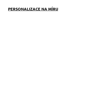
PERSONALIZACE NA MÍRU
EM
SKLADEM
S)
(>5 KS)
k
Klíčenka oranžová s
tlapkami