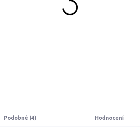
390 Kč
349 Kč
d
Detail
Do košíku
topovací vodítko s oranžovou
oftshell rukojetí zajišťuje
ohodlné procházky bez
ařezávání do dlaně a
polehlivou kontrolu psa.
Podobné (4)
Hodnocení