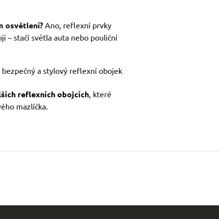
m osvětlení?
Ano, reflexní prvky
ji – stačí světla auta nebo pouliční
 bezpečný a stylový reflexní obojek
ších reflexních obojcích
, které
vého mazlíčka.