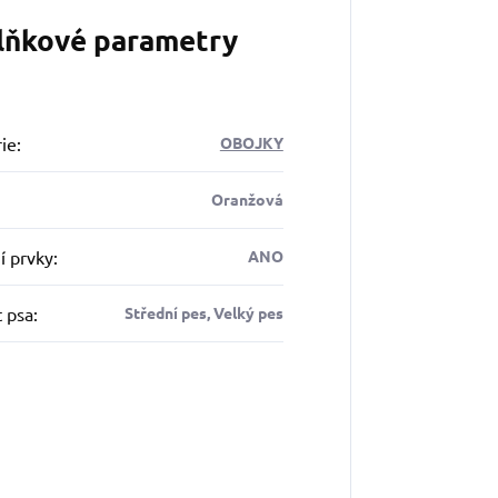
lňkové parametry
ie
:
OBOJKY
Oranžová
í prvky
:
ANO
t psa
:
Střední pes, Velký pes