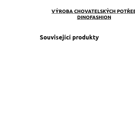
VÝROBA CHOVATELSKÝCH POTŘE
DINOFASHION
Související produkty
SKLADEM
(>5 KS)
Venčící kabelka
S
Reflexní tlapka
s