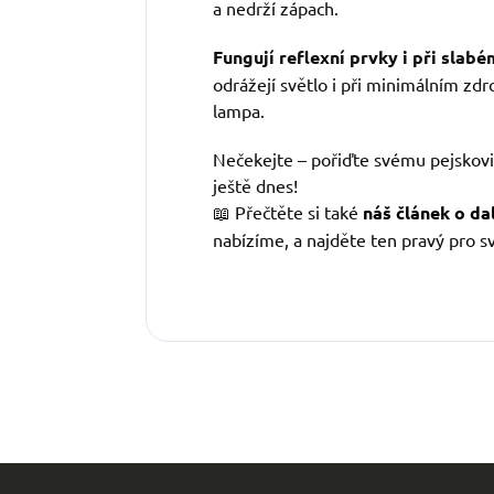
a nedrží zápach.
Fungují reflexní prvky i při slabé
odrážejí světlo i při minimálním zdro
lampa.
Nečekejte – pořiďte svému pejskovi
ještě dnes!
📖 Přečtěte si také
náš článek o dal
nabízíme, a najděte ten pravý pro s
Z