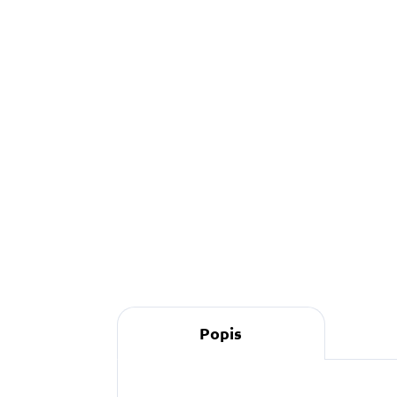
890 Kč
o
Do košíku
S
s
p
z
s
Popis