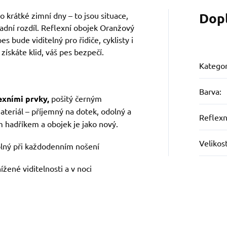
Dop
 krátké zimní dny – to jsou situace,
sadní rozdíl. Reflexní obojek Oranžový
es bude viditelný pro řidiče, cyklisty i
získáte klid, váš pes bezpečí.
Kategor
Barva
:
exními prvky,
pošitý černým
ateriál – příjemný na dotek, odolný a
Reflexn
m hadříkem a obojek je jako nový.
Velikos
olný při každodenním nošení
ížené viditelnosti a v noci