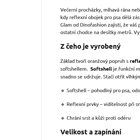
Večerní procházky, mlhavá rána nebo
kdy reflexní obojek pro psa dělá zá
Glam od Dinofashion zajistí, že váš p
ostatní chodce na desítky metrů. Vy 
Z čeho je vyrobený
Základ tvoří oranžový popruh s
refl
softshellem.
Softshell
je funkční m
snadno se udržuje. Stačí otřít vlhký
🔹 Softshell – pohodlný pro psa, od
🔹 Reflexní prvky – viditelnost při sn
🔹 Chrání srst a kůži proti oděru
Velikost a zapínání