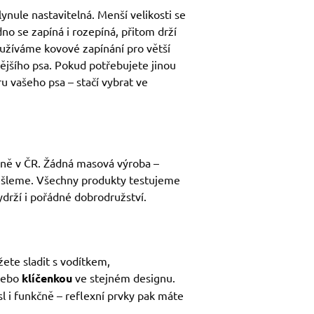
lynule nastavitelná. Menší velikosti se
dno se zapíná i rozepíná, přitom drží
oužíváme kovové zapínání pro větší
lnějšího psa. Pokud potřebujete jinou
u vašeho psa – stačí vybrat ve
ílně v ČR. Žádná masová výroba –
ešleme. Všechny produkty testujeme
ydrží i pořádné dobrodružství.
te sladit s vodítkem,
nebo
klíčenkou
ve stejném designu.
l i funkčně – reflexní prvky pak máte