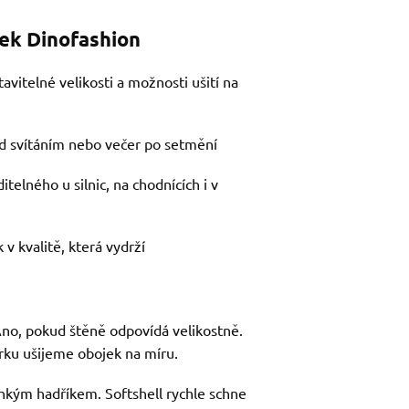
jek Dinofashion
tavitelné velikosti a možnosti ušití na
řed svítáním nebo večer po setmění
telného u silnic, na chodnících i v
 v kvalitě, která vydrží
no, pokud štěně odpovídá velikostně.
ku ušijeme obojek na míru.
vlhkým hadříkem. Softshell rychle schne