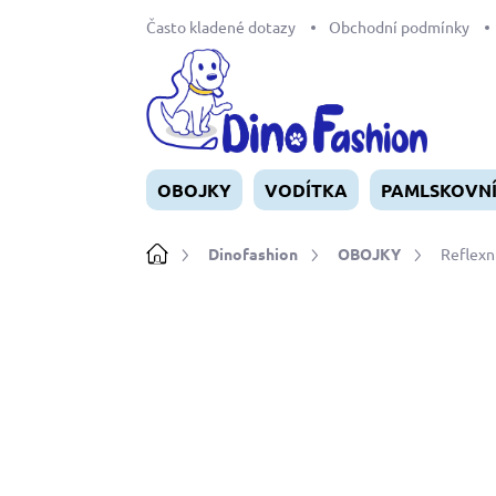
Přejít
Často kladené dotazy
Obchodní podmínky
na
obsah
OBOJKY
VODÍTKA
PAMLSKOVN
Domů
Dinofashion
OBOJKY
Reflexn
Neohodnoceno
Podrobnosti ho