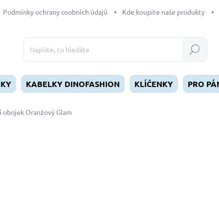
Podmínky ochrany osobních údajů
Kde koupíte naše produkty
Hledat
ÍKY
KABELKY DINOFASHION
KLÍČENKY
PRO PÁ
í obojek Oranžový Glam
dnocení
ZNAČKA:
DINOFASHION
od
449 Kč
Měrná
ZVOLTE VARIANTU
cena:
DÉLKA