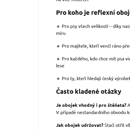
Pro koho je reflexní obo
🔹 Pro psy všech velikostí – díky nas
míru
🔹 Pro majitele, kteří venčí ráno p
🔹 Pro každého, kdo chce mít psa vidi
lese
🔹 Pro ty, kteří hledají český výrobek
Často kladené otázky
Je obojek vhodný i pro štěňata?
A
V případě nestandardního obvodu kr
Jak obojek udržovat?
Stačí otřít 