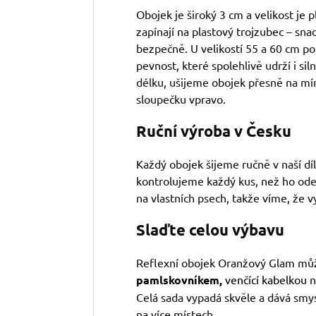
Obojek je široký 3 cm a velikost je p
zapínají na plastový trojzubec – sna
bezpečně. U velikostí 55 a 60 cm p
pevnost, které spolehlivě udrží i si
délku, ušijeme obojek přesně na mír
sloupečku vpravo.
Ruční výroba v Česku
Každý obojek šijeme ručně v naší d
kontrolujeme každý kus, než ho od
na vlastních psech, takže víme, že v
Slaďte celou výbavu
Reflexní obojek Oranžový Glam může
pamlskovníkem,
venčící kabelkou
Celá sada vypadá skvěle a dává smys
na více místech.