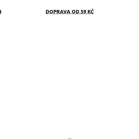
B
DOPRAVA OD 59 KČ
SKLADEM
SKLAD
(>5 KS)
(>5 K
topovací vodítko s
Reflexní pamlskovní
oranžovým
Dinofashion
oftshellem
oranžovo-šedý