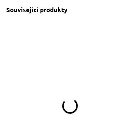
Související produkty
SKLADEM
(>5 KS)
Obojek Dinofashion
Barevná srdíčka
329 Kč
od
Detail
Obojek můžete sladit
s vodítkem, pamlskovníkem a kabelkou ve
stejném vzoru.