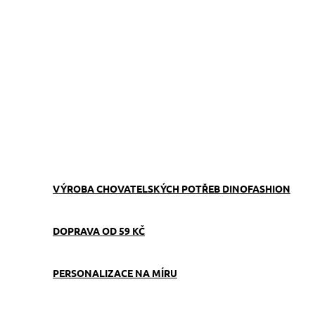
ZVOLTE VARIANTU
−
+
Přidat do košíku
Obojek můžete sladit
s
vodítkem
,
pamlskovníkem
a
kabelkou
ve stejném vzoru.
Vhodné pro velká plemena
ZEPTAT SE
VÝROBA CHOVATELSKÝCH POTŘEB DINOFASHION
DOPRAVA OD 59 KČ
PERSONALIZACE NA MÍRU