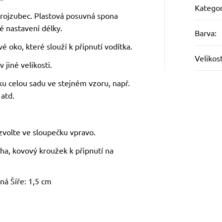
Kategor
trojzubec. Plastová posuvná spona
 nastavení délky.
Barva
:
 oko, které slouží k připnutí vodítka.
Velikos
 jiné velikosti.
ku celou sadu ve stejném vzoru, např.
 atd.
zvolte ve sloupečku vpravo.
ha, kovový kroužek k připnutí na
ná Šíře: 1,5 cm