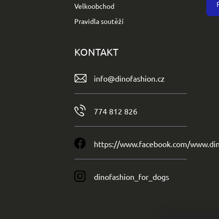
Velkoobchod
Pravidla soutěží
KONTAKT
info
@
dinofashion.cz
774 812 826
https://www.facebook.com/www.din
dinofashion_for_dogs