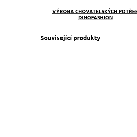
VÝROBA CHOVATELSKÝCH POTŘE
DINOFASHION
Související produkty
SKLADEM
(>5 KS)
Obojek strong srdíčka
R
S
649 Kč
od