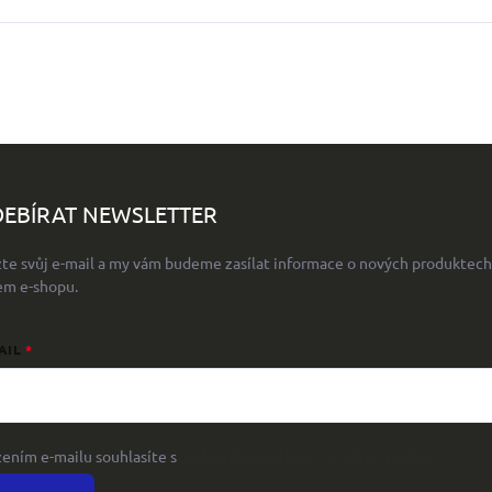
EBÍRAT NEWSLETTER
žte svůj e-mail a my vám budeme zasílat informace o nových produktech
em e-shopu.
AIL
žením e-mailu souhlasíte s
podmínkami ochrany osobních údajů