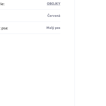
ie
:
OBOJKY
Červená
t psa
:
Malý pes