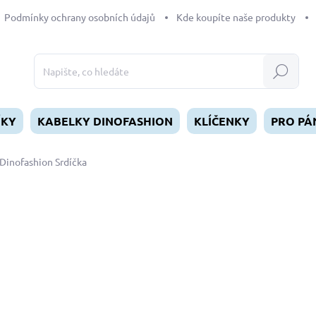
Podmínky ochrany osobních údajů
Kde koupíte naše produkty
Hledat
ÍKY
KABELKY DINOFASHION
KLÍČENKY
PRO PÁ
Dinofashion Srdíčka
dnocení
ZNAČKA:
DINOFASHION
od
169 Kč
Měrná
ZVOLTE VARIANTU
cena:
DÉLKA