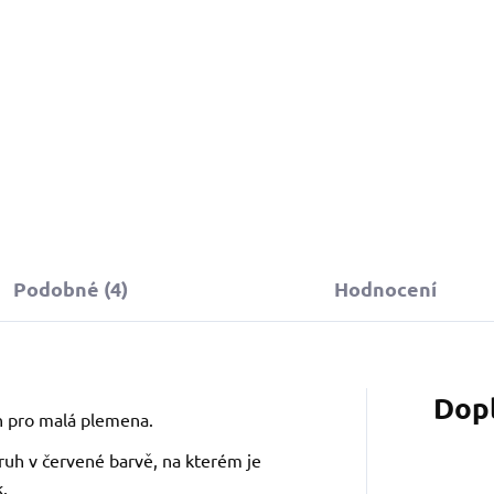
449 Kč
d
Detail
Podobné (4)
Hodnocení
Dop
n pro malá plemena.
ruh v červené barvě, na kterém je
.