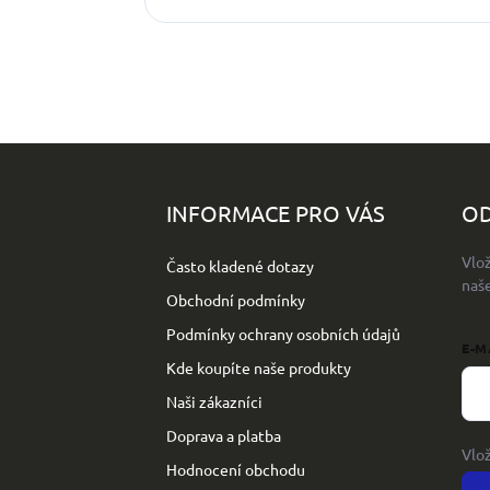
Z
á
p
INFORMACE PRO VÁS
OD
a
t
Vlo
Často kladené dotazy
í
naš
Obchodní podmínky
Podmínky ochrany osobních údajů
E-M
Kde koupíte naše produkty
Naši zákazníci
Doprava a platba
Vlo
Hodnocení obchodu