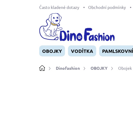
Přejít
Často kladené dotazy
Obchodní podmínky
na
obsah
OBOJKY
VODÍTKA
PAMLSKOVN
Domů
Dinofashion
OBOJKY
Obojek 
Neohodnoceno
Podrobnosti ho