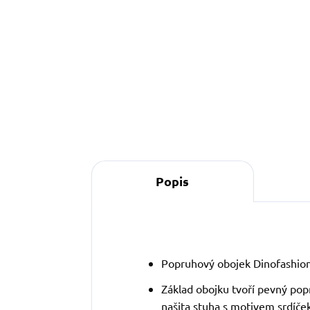
o
Detail
Popis
Popruhový obojek Dinofashio
Základ obojku tvoří pevný pop
našita stuha s motivem srdíček