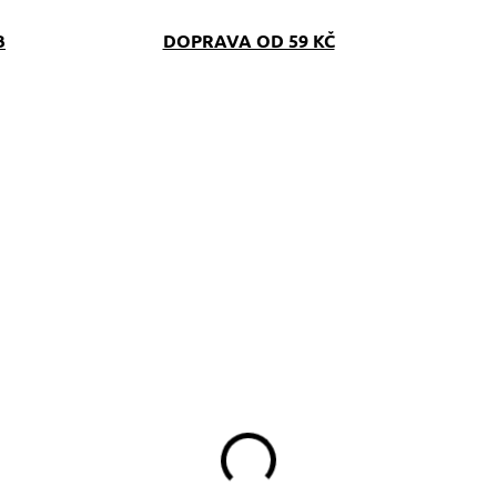
B
DOPRAVA OD 59 KČ
SKLADEM
(>5 KS)
eflexní obojek
rdíčka RED