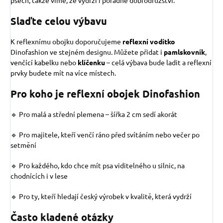
Slaďte celou výbavu
K reflexnímu obojku doporučujeme
reflexní vodítko
Dinofashion ve stejném designu. Můžete přidat i
pamlskovník
,
venčící kabelku
nebo
klíčenku
– celá výbava bude ladit a reflexní
prvky budete mít na více místech.
Pro koho je reflexní obojek Dinofashion
🔹 Pro malá a střední plemena – šířka 2 cm sedí akorát
🔹 Pro majitele, kteří venčí ráno před svítáním nebo večer po
setmění
🔹 Pro každého, kdo chce mít psa viditelného u silnic, na
chodnících i v lese
🔹 Pro ty, kteří hledají český výrobek v kvalitě, která vydrží
Často kladené otázky