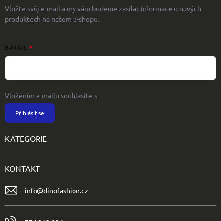
Vložte svůj e-mail a my vám budeme zasílat informace o nových
produktech na našem e-shopu.
E-MAIL
Vložením e-mailu souhlasíte s
podmínkami ochrany osobních údajů
Přihlásit se
KATEGORIE
KONTAKT
info
@
dinofashion.cz