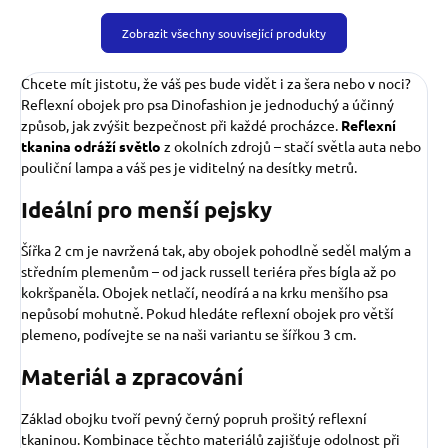
Zobrazit všechny související produkty
Chcete mít jistotu, že váš pes bude vidět i za šera nebo v noci?
Reflexní obojek pro psa Dinofashion je jednoduchý a účinný
způsob, jak zvýšit bezpečnost při každé procházce.
Reflexní
tkanina odráží světlo
z okolních zdrojů – stačí světla auta nebo
pouliční lampa a váš pes je viditelný na desítky metrů.
Ideální pro menší pejsky
Šířka 2 cm je navržená tak, aby obojek pohodlně seděl malým a
středním plemenům – od jack russell teriéra přes bígla až po
kokršpaněla. Obojek netlačí, neodírá a na krku menšího psa
nepůsobí mohutně. Pokud hledáte reflexní obojek pro větší
plemeno, podívejte se na naši variantu se šířkou 3 cm.
Materiál a zpracování
Základ obojku tvoří pevný černý popruh prošitý reflexní
tkaninou. Kombinace těchto materiálů zajišťuje odolnost při