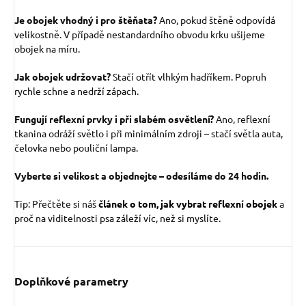
Je obojek vhodný i pro štěňata?
Ano, pokud štěně odpovídá
velikostně. V případě nestandardního obvodu krku ušijeme
obojek na míru.
Jak obojek udržovat?
Stačí otřít vlhkým hadříkem. Popruh
rychle schne a nedrží zápach.
Fungují reflexní prvky i při slabém osvětlení?
Ano, reflexní
tkanina odráží světlo i při minimálním zdroji – stačí světla auta,
čelovka nebo pouliční lampa.
Vyberte si velikost a objednejte – odesíláme do 24 hodin.
Tip: Přečtěte si náš
článek o tom, jak vybrat reflexní obojek
a
proč na viditelnosti psa záleží víc, než si myslíte.
Doplňkové parametry