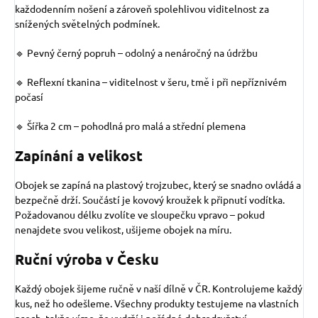
každodenním nošení a zároveň spolehlivou viditelnost za
snížených světelných podmínek.
🔹 Pevný černý popruh – odolný a nenáročný na údržbu
🔹 Reflexní tkanina – viditelnost v šeru, tmě i při nepříznivém
počasí
🔹 Šířka 2 cm – pohodlná pro malá a střední plemena
Zapínání a velikost
Obojek se zapíná na plastový trojzubec, který se snadno ovládá a
bezpečně drží. Součástí je kovový kroužek k připnutí vodítka.
Požadovanou délku zvolíte ve sloupečku vpravo – pokud
nenajdete svou velikost, ušijeme obojek na míru.
Ruční výroba v Česku
Každý obojek šijeme ručně v naší dílně v ČR. Kontrolujeme každý
kus, než ho odešleme. Všechny produkty testujeme na vlastních
psech, takže víme, že vydrží i pořádné dobrodružství.