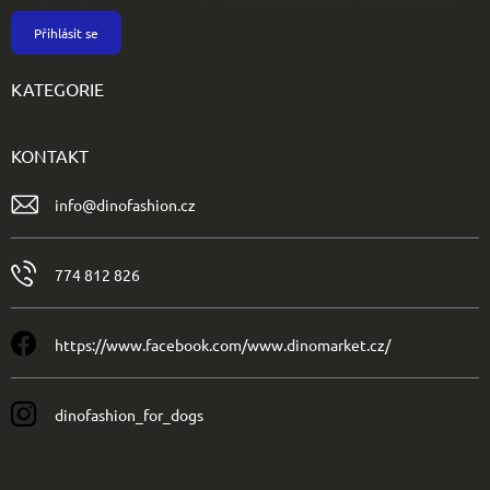
Přihlásit se
KATEGORIE
KONTAKT
info
@
dinofashion.cz
774 812 826
https://www.facebook.com/www.dinomarket.cz/
dinofashion_for_dogs