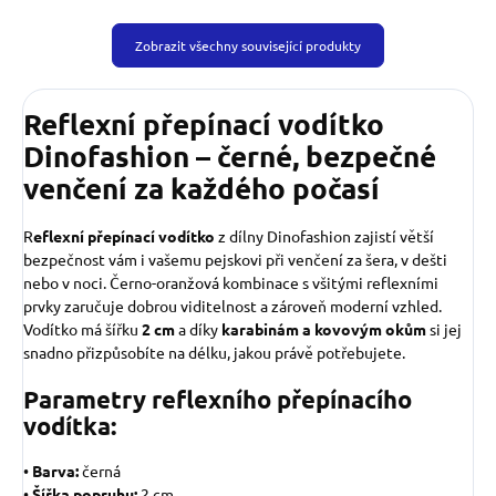
Zobrazit všechny související produkty
Reflexní přepínací vodítko
Dinofashion – černé, bezpečné
venčení za každého počasí
R
eflexní přepínací vodítko
z dílny Dinofashion zajistí větší
bezpečnost vám i vašemu pejskovi při venčení za šera, v dešti
nebo v noci. Černo-oranžová kombinace s všitými reflexními
prvky zaručuje dobrou viditelnost a zároveň moderní vzhled.
Vodítko má šířku
2 cm
a díky
karabinám a kovovým okům
si jej
snadno přizpůsobíte na délku, jakou právě potřebujete.
Parametry reflexního přepínacího
vodítka:
•
Barva:
černá
•
Šířka popruhu:
2 cm