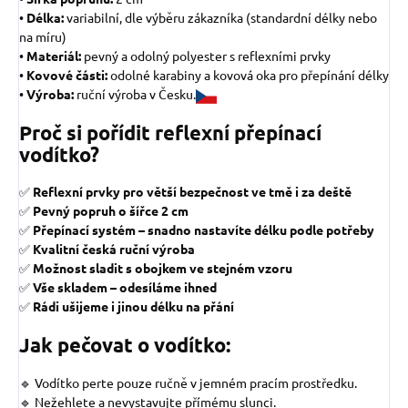
•
Délka:
variabilní, dle výběru zákazníka (standardní délky nebo
na míru)
•
Materiál:
pevný a odolný polyester s reflexními prvky
•
Kovové části:
odolné karabiny a kovová oka pro přepínání délky
•
Výroba:
ruční výroba v Česku.
Proč si pořídit reflexní přepínací
vodítko?
✅
Reflexní prvky pro větší bezpečnost ve tmě i za deště
✅
Pevný popruh o šířce 2 cm
✅
Přepínací systém – snadno nastavíte délku podle potřeby
✅
Kvalitní česká ruční výroba
✅
Možnost sladit s obojkem ve stejném vzoru
✅
Vše skladem – odesíláme ihned
✅
Rádi ušijeme i jinou délku na přání
Jak pečovat o vodítko:
🔹 Vodítko perte pouze ručně v jemném pracím prostředku.
🔹 Nežehlete a nevystavujte přímému slunci.