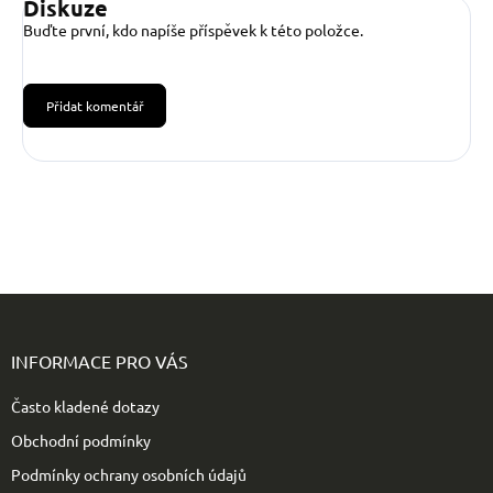
Diskuze
Buďte první, kdo napíše příspěvek k této položce.
Přidat komentář
Z
á
p
INFORMACE PRO VÁS
a
t
Často kladené dotazy
í
Obchodní podmínky
Podmínky ochrany osobních údajů