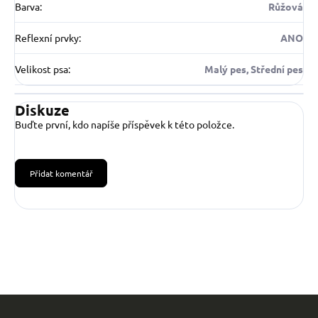
Barva
:
Růžová
Reflexní prvky
:
ANO
Velikost psa
:
Malý pes, Střední pes
Diskuze
Buďte první, kdo napíše příspěvek k této položce.
Přidat komentář
Z
á