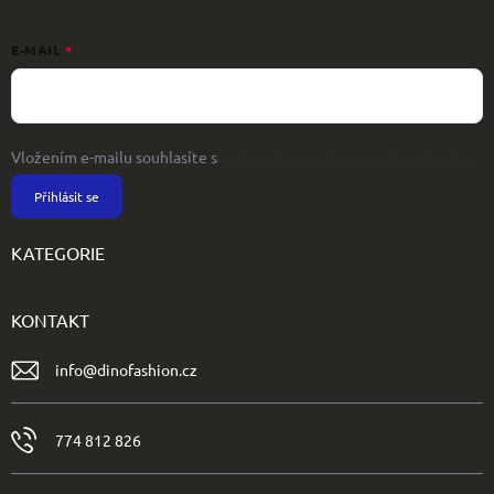
E-MAIL
Vložením e-mailu souhlasíte s
podmínkami ochrany osobních údajů
Přihlásit se
KATEGORIE
KONTAKT
info
@
dinofashion.cz
774 812 826