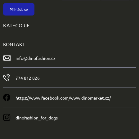
Přihlásit se
KATEGORIE
KONTAKT
info
@
dinofashion.cz
774 812 826
https://www.facebook.com/www.dinomarket.cz/
dinofashion_for_dogs