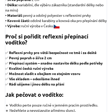
•
Délka:
variabilní, dle výběru zákazníka (standardní délky nebo
na míru)
•
Materiál:
pevný a odolný polyester s reflexními prvky
•
Kovové části:
odolné karabiny a kovová oka pro přepínání délky
•
Výroba:
ruční výroba v Česku.
Proč si pořídit reflexní přepínací
vodítko?
✅
Reflexní prvky pro větší bezpečnost ve tmě i za deště
✅
Pevný popruh o šířce 2 cm
✅
Přepínací systém – snadno nastavíte délku podle potřeby
✅
Kvalitní česká ruční výroba
✅
Možnost sladit s obojkem ve stejném vzoru
✅
Vše skladem – odesíláme ihned
✅
Rádi ušijeme i jinou délku na přání
Jak pečovat o vodítko:
🔹 Vodítko perte pouze ručně v jemném pracím prostředku.
🔹 Nežehlete a nevystavujte přímému slunci.