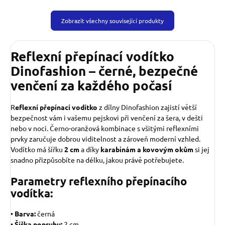
Zobrazit všechny související produkty
Reflexní přepínací vodítko
Dinofashion – černé, bezpečné
venčení za každého počasí
R
eflexní přepínací vodítko
z dílny Dinofashion zajistí větší
bezpečnost vám i vašemu pejskovi při venčení za šera, v dešti
nebo v noci. Černo-oranžová kombinace s všitými reflexními
prvky zaručuje dobrou viditelnost a zároveň moderní vzhled.
Vodítko má šířku
2 cm
a díky
karabinám a kovovým okům
si jej
snadno přizpůsobíte na délku, jakou právě potřebujete.
Parametry reflexního přepínacího
vodítka:
•
Barva:
černá
•
Šířka popruhu:
2 cm