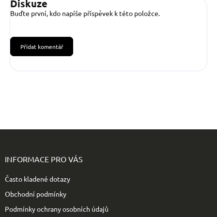
Diskuze
Buďte první, kdo napíše příspěvek k této položce.
Přidat komentář
Z
á
p
INFORMACE PRO VÁS
a
t
Často kladené dotazy
í
Obchodní podmínky
Podmínky ochrany osobních údajů