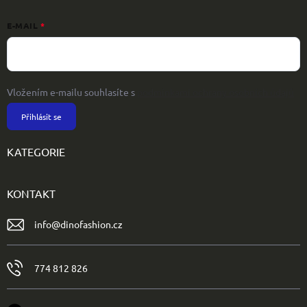
E-MAIL
Vložením e-mailu souhlasíte s
podmínkami ochrany osobních údajů
Přihlásit se
KATEGORIE
KONTAKT
info
@
dinofashion.cz
774 812 826