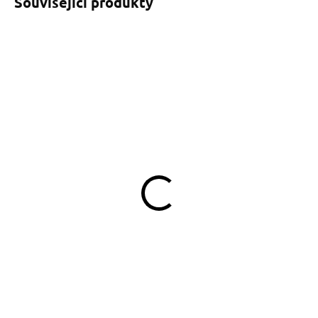
Související produkty
SKLADEM
SKLADEM
(>5 KS)
(>5 KS)
Vánoční klíčenka santa
Popruhové vodítko
červené Tlapky
109 Kč
390 Kč
od
Do košíku
Detail