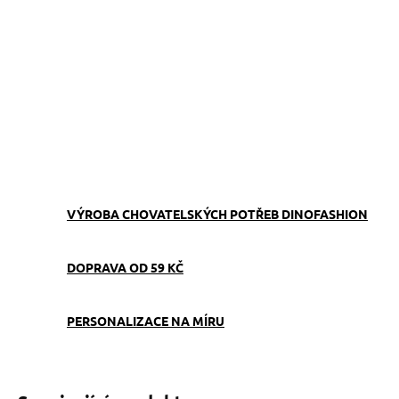
−
+
Přidat do košíku
Roztomilý vánoční obojek s motivem psíků, který zpříjemní
svátky každému čtyřnohému kamarádovi.
Stylový, pohodlný a vhodný na procházky i vánoční focení.
ZEPTAT SE
VÝROBA CHOVATELSKÝCH POTŘEB DINOFASHION
DOPRAVA OD 59 KČ
PERSONALIZACE NA MÍRU