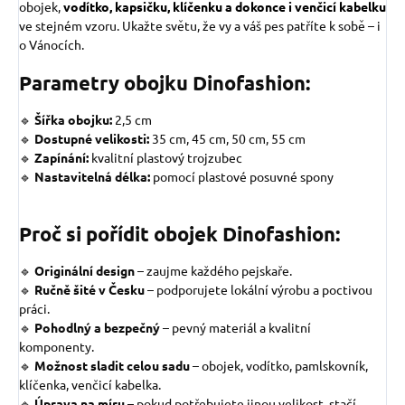
obojek,
vodítko, kapsičku, klíčenku a dokonce i venčicí kabelku
ve stejném vzoru. Ukažte světu, že vy a váš pes patříte k sobě – i
o Vánocích.
Parametry obojku Dinofashion:
🔹
Šířka obojku:
2,5 cm
🔹
Dostupné velikosti:
35 cm, 45 cm, 50 cm, 55 cm
🔹
Zapínání:
kvalitní plastový trojzubec
🔹
Nastavitelná délka:
pomocí plastové posuvné spony
Proč si pořídit obojek Dinofashion:
🔹
Originální design
–
zaujme každého pejskaře.
🔹
Ručně šité v Česku
– podporujete lokální výrobu a poctivou
práci.
🔹
Pohodlný a bezpečný
– pevný materiál a kvalitní
komponenty.
🔹
Možnost sladit celou sadu
– obojek, vodítko, pamlskovník,
klíčenka, venčicí kabelka.
🔹
Úprava na míru
– pokud potřebujete jinou velikost, stačí