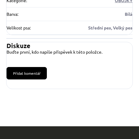
Kategorie
:
OBOJKY
Barva
:
Bílá
Velikost psa
:
Střední pes, Velký pes
Diskuze
Buďte první, kdo napíše příspěvek k této položce.
Přidat komentář
Z
á