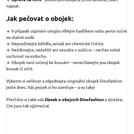
napsat.
Jak pečovat o obojek:
🔹 V případě ušpinění omyjte vlhkým hadříkem nebo perte ručně
ve vlažné vodě.
🔹 Nepoužívejte bělidla, aviváž ani chemické čističe.
🔹 Neždímejte, nežehlit ani nesušte v sušičce – nechte volně
uschnout na vzduchu.
🔹 Obojek není určený ke kousání – nenechávejte psa obojek
kousat či ničit.
Vyberte si velikost a objednejte originální obojek Dinofashion
ještě dnes. Váš pejsek si ho zamiluje – a vy taky!
Přečtěte si také náš
článek o obojcích Dinofashion
a zjistěte,
čím jsou tak výjimečné.