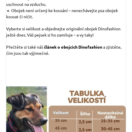
uschnout na vzduchu.
🔹 Obojek není určený ke kousání – nenechávejte psa obojek
kousat či ničit.
Vyberte si velikost a objednejte originální obojek Dinofashion
ještě dnes. Váš pejsek si ho zamiluje – a vy taky!
Přečtěte si také náš
článek o obojcích Dinofashion
a zjistěte,
čím jsou tak výjimečné.