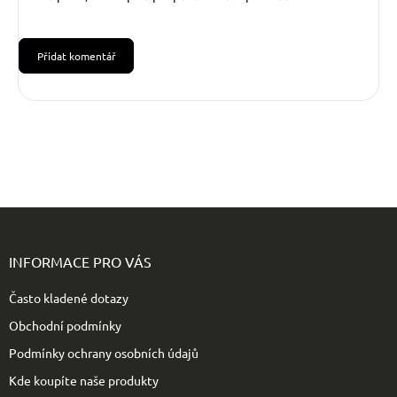
Přidat komentář
Z
á
p
INFORMACE PRO VÁS
a
t
Často kladené dotazy
í
Obchodní podmínky
Podmínky ochrany osobních údajů
Kde koupíte naše produkty