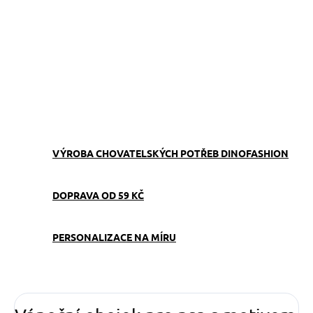
−
+
Přidat do košíku
Obojek můžete sladit
s
vodítkem
,
pamlskovníkem
a
kabelkou
ve stejném vzoru.
ZEPTAT SE
VÝROBA CHOVATELSKÝCH POTŘEB DINOFASHION
DOPRAVA OD 59 KČ
PERSONALIZACE NA MÍRU