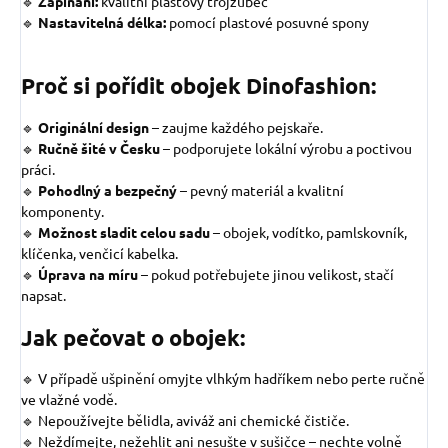
🔹
Zapínání:
kvalitní plastový trojzubec
🔹
Nastavitelná délka:
pomocí plastové posuvné spony
Proč si pořídit obojek Dinofashion:
🔹
Originální design
–
zaujme každého pejskaře.
🔹
Ručně šité v Česku
– podporujete lokální výrobu a poctivou
práci.
🔹
Pohodlný a bezpečný
– pevný materiál a kvalitní
komponenty.
🔹
Možnost sladit celou sadu
– obojek, vodítko, pamlskovník,
klíčenka, venčicí kabelka.
🔹
Úprava na míru
– pokud potřebujete jinou velikost, stačí
napsat.
Jak pečovat o obojek:
🔹 V případě ušpinění omyjte vlhkým hadříkem nebo perte ručně
ve vlažné vodě.
🔹 Nepoužívejte bělidla, aviváž ani chemické čističe.
🔹 Neždímejte, nežehlit ani nesušte v sušičce – nechte volně