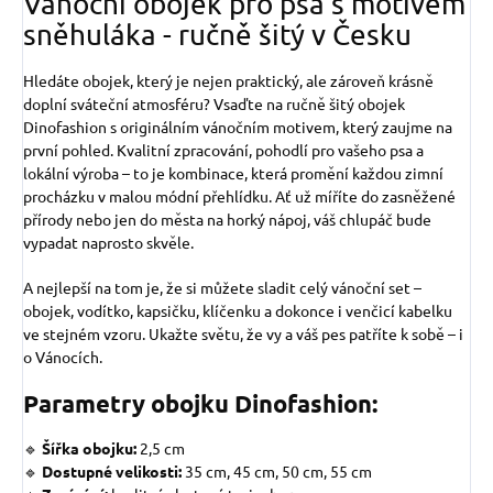
Vánoční obojek pro psa s motivem
sněhuláka - ručně šitý v Česku
Hledáte obojek, který je nejen praktický, ale zároveň krásně
doplní sváteční atmosféru? Vsaďte na ručně šitý obojek
Dinofashion s originálním vánočním motivem, který zaujme na
první pohled. Kvalitní zpracování, pohodlí pro vašeho psa a
lokální výroba – to je kombinace, která promění každou zimní
procházku v malou módní přehlídku. Ať už míříte do zasněžené
přírody nebo jen do města na horký nápoj, váš chlupáč bude
vypadat naprosto skvěle.
A nejlepší na tom je, že si můžete sladit celý vánoční set –
obojek, vodítko, kapsičku, klíčenku a dokonce i venčicí kabelku
ve stejném vzoru. Ukažte světu, že vy a váš pes patříte k sobě – i
o Vánocích.
Parametry obojku Dinofashion:
🔹
Šířka obojku:
2,5 cm
🔹
Dostupné velikosti:
35 cm, 45 cm, 50 cm, 55 cm