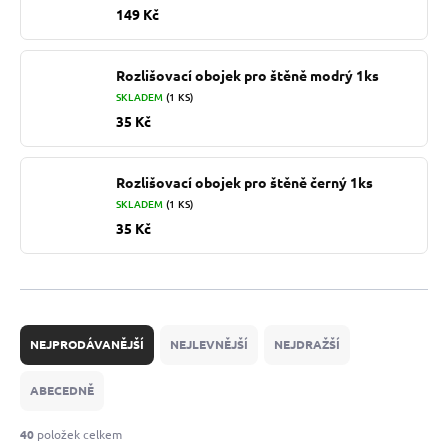
149 Kč
Rozlišovací obojek pro štěně modrý 1ks
SKLADEM
(1 KS)
35 Kč
Rozlišovací obojek pro štěně černý 1ks
SKLADEM
(1 KS)
35 Kč
Ř
a
NEJPRODÁVANĚJŠÍ
NEJLEVNĚJŠÍ
NEJDRAŽŠÍ
z
e
ABECEDNĚ
n
í
40
položek celkem