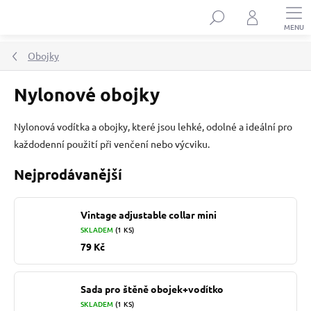
Přejít
Hledat
na
obsah
Obojky
Nylonové obojky
Nylonová vodítka a obojky, které jsou lehké, odolné a ideální pro
každodenní použití při venčení nebo výcviku.
Nejprodávanější
Vintage adjustable collar mini
SKLADEM
(1 KS)
79 Kč
Sada pro štěně obojek+vodítko
SKLADEM
(1 KS)