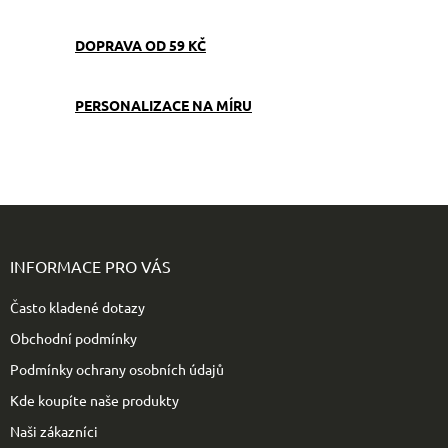
p
v
r
á
DOPRAVA OD 59 KČ
v
n
k
í
y
v
PERSONALIZACE NA MÍRU
ý
p
i
s
u
Z
á
p
INFORMACE PRO VÁS
a
t
Často kladené dotazy
í
Obchodní podmínky
Podmínky ochrany osobních údajů
Kde koupíte naše produkty
Naši zákazníci