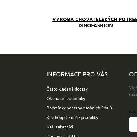
VÝROBA CHOVATELSKÝCH POTŘE
DINOFASHION
Z
á
p
INFORMACE PRO VÁS
OD
a
t
Vlo
Často kladené dotazy
í
naš
Obchodní podmínky
Podmínky ochrany osobních údajů
E-M
Kde koupíte naše produkty
Naši zákazníci
Doprava a platba