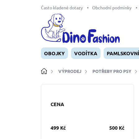
Přejít
Často kladené dotazy
Obchodní podmínky
na
obsah
OBOJKY
VODÍTKA
PAMLSKOVN
Domů
VÝPRODEJ
POTŘEBY PRO PSY
P
o
s
CENA
t
r
a
n
499
Kč
500
Kč
n