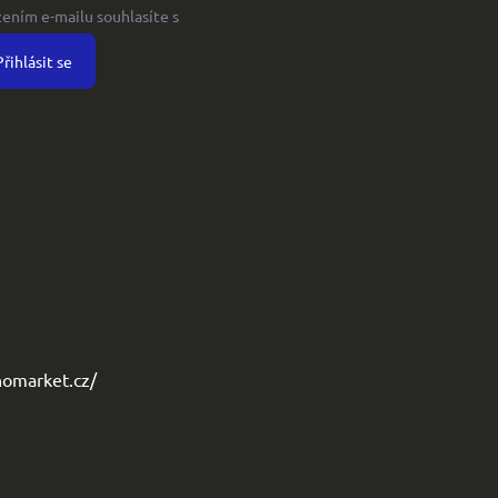
žením e-mailu souhlasíte s
podmínkami ochrany osobních údajů
Přihlásit se
omarket.cz/