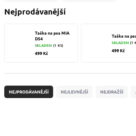
Nejprodávanější
Taška na psa MIA
Taška na ps
D54
SKLADEM
(1 
SKLADEM
(1 KS)
499 Kč
499 Kč
Ř
a
NEJPRODÁVANĚJŠÍ
NEJLEVNĚJŠÍ
NEJDRAŽŠÍ
z
e
n
V
í
ý
p
p
r
i