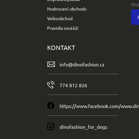
Vlo
Hodnocení obchodu
Velkoobchod
Pravidla soutěží
KONTAKT
info
@
dinofashion.cz
774 812 826
https://www.facebook.com/www.din
dinofashion_for_dogs