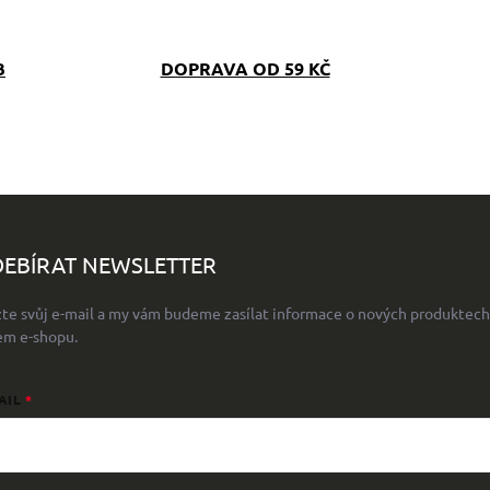
B
DOPRAVA OD 59 KČ
EBÍRAT NEWSLETTER
žte svůj e-mail a my vám budeme zasílat informace o nových produktech
em e-shopu.
AIL