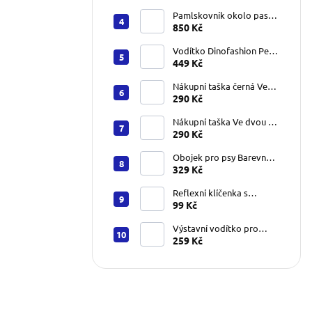
Pamlskovník okolo pasu
Dinofashion – černý s
850 Kč
nápisem PET MOM
Vodítko Dinofashion Peru
podšitá ručka
449 Kč
Nákupní taška černá Ve
dvou se to lépe táhne
290 Kč
Nákupní taška Ve dvou se
to lépe táhne
290 Kč
Obojek pro psy Barevné
tlapky na růžové
329 Kč
Reflexní klíčenka s
kroužkem oranžová 17cm
99 Kč
Výstavní vodítko pro
velké psy černé 7 mm
259 Kč