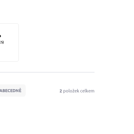
a
KS)
2
položek celkem
ABECEDNĚ