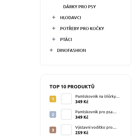
DÁRKY PRO PSY
HLODAVCI
POTŘEBY PRO KOČKY
PTÁCI
DINOFASHION
TOP 10 PRODUKTŮ
Pamlskovník na šňůrky
Superman
349 Kč
Pamlskovník pro psa
Superman
349 Kč
Výstavní vodítko pro
velké psy bílé 7 mm
259 Kč