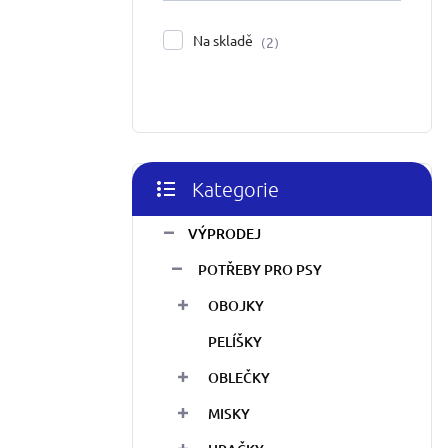
í
p
Na skladě
2
a
n
e
l
Kategorie
Přeskočit
kategorie
VÝPRODEJ
POTŘEBY PRO PSY
OBOJKY
PELÍŠKY
OBLEČKY
MISKY