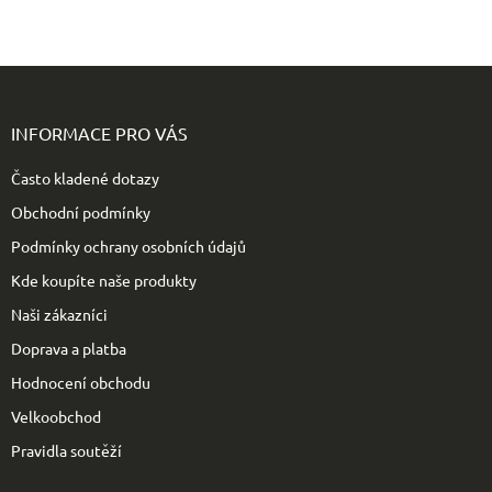
Z
á
p
INFORMACE PRO VÁS
a
t
Často kladené dotazy
í
Obchodní podmínky
Podmínky ochrany osobních údajů
Kde koupíte naše produkty
Naši zákazníci
Doprava a platba
Hodnocení obchodu
Velkoobchod
Pravidla soutěží