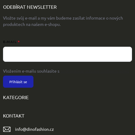
ODEBÍRAT NEWSLETTER
Vložte svůj e-mail a my vám budeme zasílat informace o nových
produktech na našem e-shopu.
E-MAIL
Vložením e-mailu souhlasíte s
podmínkami ochrany osobních údajů
Přihlásit se
KATEGORIE
KONTAKT
info
@
dinofashion.cz