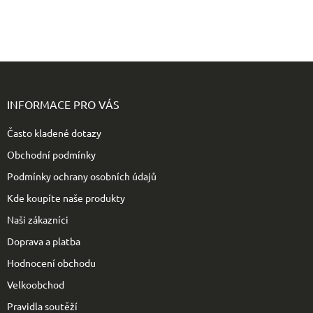
Z
á
p
INFORMACE PRO VÁS
a
t
Často kladené dotazy
í
Obchodní podmínky
Podmínky ochrany osobních údajů
Kde koupíte naše produkty
Naši zákazníci
Doprava a platba
Hodnocení obchodu
Velkoobchod
Pravidla soutěží