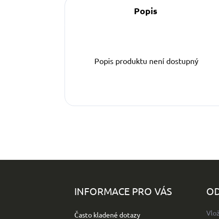
Popis
Popis produktu není dostupný
Z
á
p
INFORMACE PRO VÁS
OD
a
t
Vlo
Často kladené dotazy
í