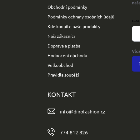
naš
Obchodní podmínky
Podmínky ochrany osobních údajů
E-M
Kde koupíte naše produkty
Naši zákazníci
Doprava a platba
Vlo
Hodnocení obchodu
Velkoobchod
Pravidla soutěží
KONTAKT
info
@
dinofashion.cz
774 812 826