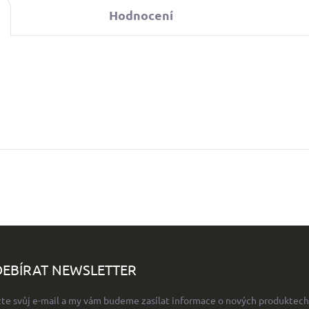
Hodnocení
EBÍRAT NEWSLETTER
žte svůj e-mail a my vám budeme zasílat informace o nových produktech