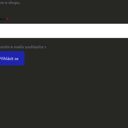
em e-shopu.
AIL
žením e-mailu souhlasíte s
podmínkami ochrany osobních údajů
Přihlásit se