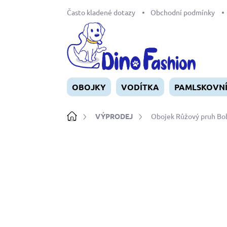
Přejít
Často kladené dotazy
Obchodní podmínky
na
obsah
OBOJKY
VODÍTKA
PAMLSKOVN
Domů
VÝPRODEJ
Obojek Růžový pruh Bo
Neohodnoceno
Podrobnosti ho