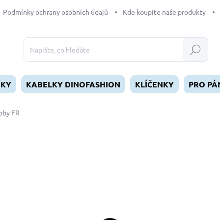
Podmínky ochrany osobních údajů
Kde koupíte naše produkty
Hledat
ÍKY
KABELKY DINOFASHION
KLÍČENKY
PRO PÁ
bby FR
dnocení
179 Kč
Měrná
SKLADEM
(1 KS)
cena:
MŮŽEME DORUČIT DO:
11.8.2
−