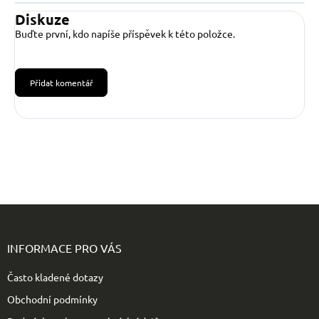
Diskuze
Buďte první, kdo napíše příspěvek k této položce.
Přidat komentář
Z
á
p
INFORMACE PRO VÁS
a
t
Často kladené dotazy
í
Obchodní podmínky