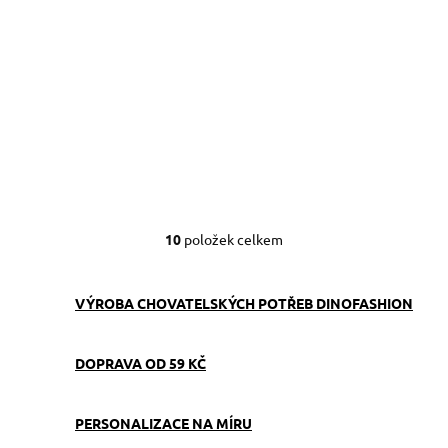
129 Kč
149 Kč
Do košíku
Do košíku
10
položek celkem
O
v
l
á
VÝROBA CHOVATELSKÝCH POTŘEB DINOFASHION
d
a
c
DOPRAVA OD 59 KČ
í
p
r
PERSONALIZACE NA MÍRU
v