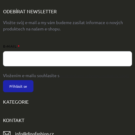
ODEBÍRAT NEWSLETTER
Vložte svůj e-mail a my vám budeme zasílat informace o nových
produktech na našem e-shopu.
E-MAIL
Vložením e-mailu souhlasíte s
podmínkami ochrany osobních údajů
Přihlásit se
KATEGORIE
KONTAKT
info
@
dinofashion.cz