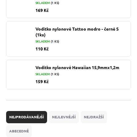
SKLADEM
(1 KS)
169 Kč
Vodítko nylonové Tattoo modro - černé S
(1ks)
SKLADEM
(1 KS)
110 Kč
Vodítko nylonové Hawaiian 15,9mmx1,2m
SKLADEM
(1 KS)
159 Kč
Ř
a
NEJPRODÁVANĚJŠÍ
NEJLEVNĚJŠÍ
NEJDRAŽŠÍ
z
e
ABECEDNĚ
n