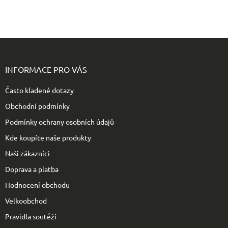
k
y
v
ý
Z
p
i
á
s
p
INFORMACE PRO VÁS
u
a
t
Často kladené dotazy
í
Obchodní podmínky
Podmínky ochrany osobních údajů
Kde koupíte naše produkty
Naši zákazníci
Doprava a platba
Hodnocení obchodu
Velkoobchod
Pravidla soutěží