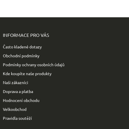
Z
á
p
INFORMACE PRO VÁS
a
t
Často kladené dotazy
í
Obchodní podmínky
Podmínky ochrany osobních údajů
Kde koupíte naše produkty
Naši zákazníci
Doprava a platba
Hodnocení obchodu
Velkoobchod
Pravidla soutěží