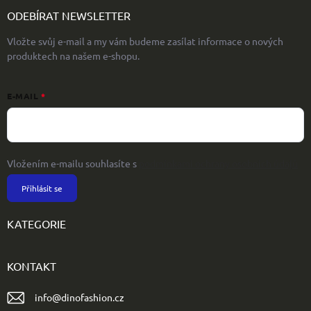
ODEBÍRAT NEWSLETTER
Vložte svůj e-mail a my vám budeme zasílat informace o nových
produktech na našem e-shopu.
E-MAIL
Vložením e-mailu souhlasíte s
podmínkami ochrany osobních údajů
Přihlásit se
KATEGORIE
KONTAKT
info
@
dinofashion.cz