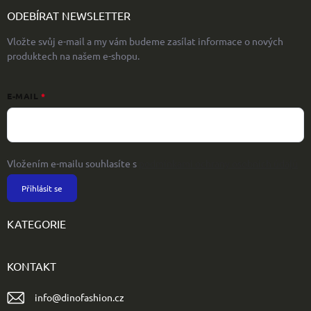
ODEBÍRAT NEWSLETTER
Vložte svůj e-mail a my vám budeme zasílat informace o nových
produktech na našem e-shopu.
E-MAIL
Vložením e-mailu souhlasíte s
podmínkami ochrany osobních údajů
Přihlásit se
KATEGORIE
KONTAKT
info
@
dinofashion.cz