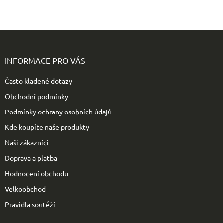
Z
á
p
INFORMACE PRO VÁS
a
t
Často kladené dotazy
í
Obchodní podmínky
Podmínky ochrany osobních údajů
Kde koupíte naše produkty
Naši zákazníci
Doprava a platba
Hodnocení obchodu
Velkoobchod
Pravidla soutěží