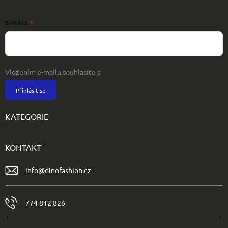
E-MAIL
Vložením e-mailu souhlasíte s
podmínkami ochrany osobních údajů
Přihlásit se
KATEGORIE
KONTAKT
info
@
dinofashion.cz
774 812 826