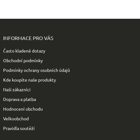
Z
á
p
INFORMACE PRO VÁS
a
t
Často kladené dotazy
í
Obchodní podmínky
Podmínky ochrany osobních údajů
Kde koupíte naše produkty
Naši zákazníci
Doprava a platba
Hodnocení obchodu
Velkoobchod
Pravidla soutěží