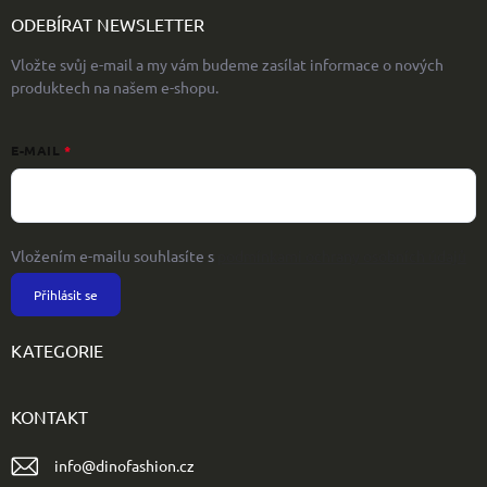
ODEBÍRAT NEWSLETTER
Vložte svůj e-mail a my vám budeme zasílat informace o nových
produktech na našem e-shopu.
E-MAIL
Vložením e-mailu souhlasíte s
podmínkami ochrany osobních údajů
Přihlásit se
KATEGORIE
KONTAKT
info
@
dinofashion.cz