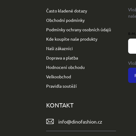
t
Vlo
Často kladené dotazy
í
naš
Obchodní podmínky
Podmínky ochrany osobních údajů
E-M
Kde koupíte naše produkty
Naši zákazníci
Doprava a platba
Vlo
Hodnocení obchodu
Velkoobchod
Pravidla soutěží
KONTAKT
info
@
dinofashion.cz