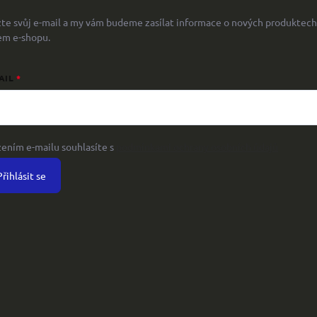
žte svůj e-mail a my vám budeme zasílat informace o nových produktech
em e-shopu.
AIL
žením e-mailu souhlasíte s
podmínkami ochrany osobních údajů
Přihlásit se