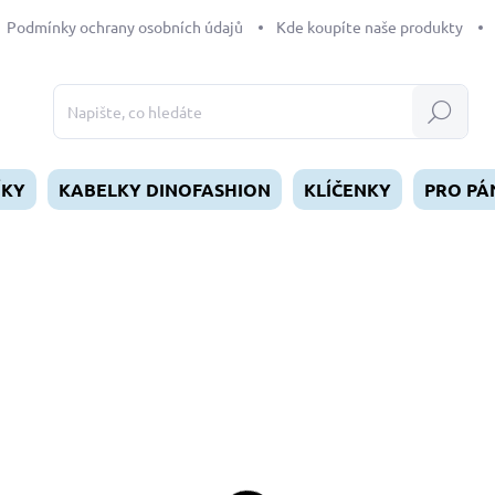
Podmínky ochrany osobních údajů
Kde koupíte naše produkty
Hledat
ÍKY
KABELKY DINOFASHION
KLÍČENKY
PRO PÁ
dnocení
169 Kč
Měrná
SKLADEM
(2 KS)
cena:
MŮŽEME DORUČIT DO:
11.8.2
−