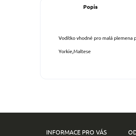
Popis
Vodítko vhodné pro malá plemena p
Yorkie,Maltese
Z
á
p
INFORMACE PRO VÁS
OD
a