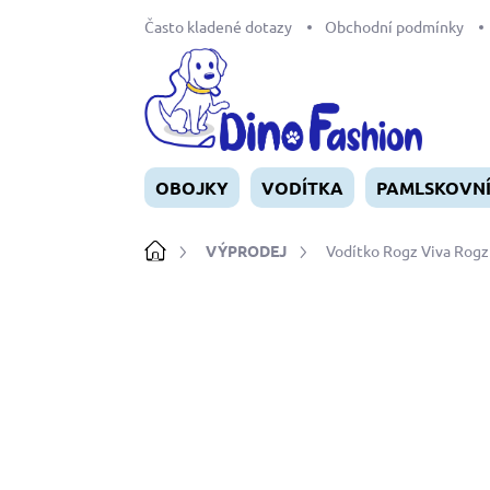
Přejít
Často kladené dotazy
Obchodní podmínky
na
obsah
OBOJKY
VODÍTKA
PAMLSKOVN
Domů
VÝPRODEJ
Vodítko Rogz Viva Rogz
Neohodnoceno
Podrobnosti ho