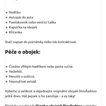
🔹 Vodítko
🔹 Autopás do auta
🔹 Pamlskovník nebo venčící taška
🔹 Kapsička na obojek
🔹 Klíčenka
Stačí napsat do poznámky nebo nás kontaktovat.
Péče o obojek:
🔹 Čistěte vlhkým hadříkem nebo perte ručně.
🔹 Nežehlit.
🔹 Nesušit v sušičce.
🔹 Nepoužívat aviváž.
Vyberte si velikost a objednejte originální obojek Dinofashion
ještě dnes. Váš pejsek si ho zamiluje – a vy taky!
Přečtěte si také náš
článek o obojcích Dinofashion
a zjistěte,