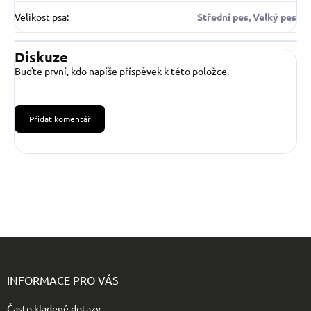
Velikost psa
:
Střední pes, Velký pes
Diskuze
Buďte první, kdo napíše příspěvek k této položce.
Přidat komentář
Z
á
p
INFORMACE PRO VÁS
a
t
Často kladené dotazy