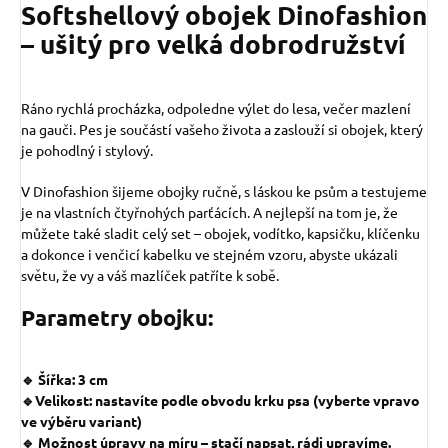
Softshellový obojek Dinofashion
– ušitý pro velká dobrodružství
Ráno rychlá procházka, odpoledne výlet do lesa, večer mazlení
na gauči. Pes je součástí vašeho života a zaslouží si obojek, který
je pohodlný i stylový.
V Dinofashion šijeme obojky ručně, s láskou ke psům a testujeme
je na vlastních čtyřnohých parťácích. A nejlepší na tom je, že
můžete také sladit celý set – obojek, vodítko, kapsičku, klíčenku
a dokonce i venčicí kabelku ve stejném vzoru, abyste ukázali
světu, že vy a váš mazlíček patříte k sobě.
Parametry obojku:
🔹 Šířka: 3 cm
🔹Velikost: nastavíte podle obvodu krku psa (vyberte vpravo
ve výběru variant)
🔹 Možnost úpravy na míru – stačí napsat, rádi upravíme.