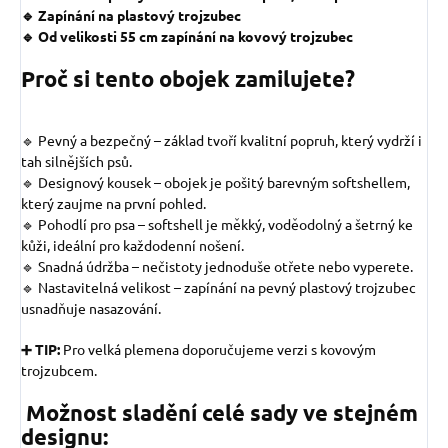
🔹 Zapínání na plastový trojzubec
🔹 Od velikosti 55 cm zapínání na kovový trojzubec
Proč si tento obojek zamilujete?
🔹 Pevný a bezpečný – základ tvoří kvalitní popruh, který vydrží i
tah silnějších psů.
🔹 Designový kousek – obojek je pošitý barevným softshellem,
který zaujme na první pohled.
🔹 Pohodlí pro psa – softshell je měkký, voděodolný a šetrný ke
kůži, ideální pro každodenní nošení.
🔹 Snadná údržba – nečistoty jednoduše otřete nebo vyperete.
🔹 Nastavitelná velikost – zapínání na pevný plastový trojzubec
usnadňuje nasazování.
➕ TIP:
Pro velká plemena doporučujeme verzi s kovovým
trojzubcem.
Možnost sladění celé sady ve stejném
designu: