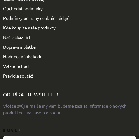
í
Obchodní podmínky
Podmínky ochrany osobních údajů
Kde koupíte naše produkty
Naši zákazníci
Doprava a platba
Hodnocení obchodu
Velkoobchod
Pravidla soutěží
ODEBÍRAT NEWSLETTER
Vložte svůj e-mail a my vám budeme zasílat informace o nových
produktech na našem e-shopu.
E-MAIL