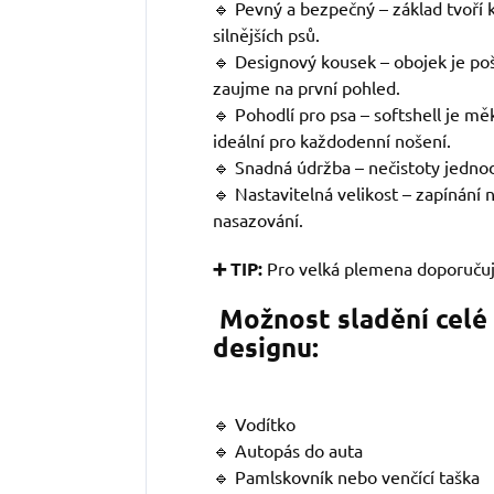
🔹 Pevný a bezpečný – základ tvoří kv
silnějších psů.
🔹 Designový kousek – obojek je po
zaujme na první pohled.
🔹 Pohodlí pro psa – softshell je mě
ideální pro každodenní nošení.
🔹 Snadná údržba – nečistoty jedno
🔹 Nastavitelná velikost – zapínání
nasazování.
➕ TIP:
Pro velká plemena doporuču
Možnost sladění celé
designu:
🔹 Vodítko
🔹 Autopás do auta
🔹 Pamlskovník nebo venčící taška