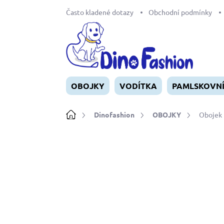
Přejít
Často kladené dotazy
Obchodní podmínky
na
obsah
OBOJKY
VODÍTKA
PAMLSKOVN
Domů
Dinofashion
OBOJKY
Obojek 
Neohodnoceno
Podrobnosti ho