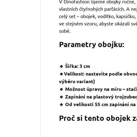
V Dinofashion šijeme obojky ručně, 
vlastních čtyřnohých parťácích. A ne
celý set – obojek, vodítko, kapsičku,
ve stejném vzoru, abyste ukázali svě
sobě.
Parametry obojku:
🔹 Šířka: 3 cm
🔹Velikost: nastavíte podle obvo
výběru variant)
🔹 Možnost úpravy na míru – stačí
🔹 Zapínání na plastový trojzube
🔹 Od velikosti 55 cm zapínání n
Proč si tento obojek 