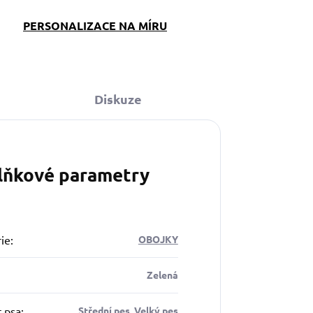
PERSONALIZACE NA MÍRU
Diskuze
lňkové parametry
ie
:
OBOJKY
Zelená
t psa
:
Střední pes, Velký pes