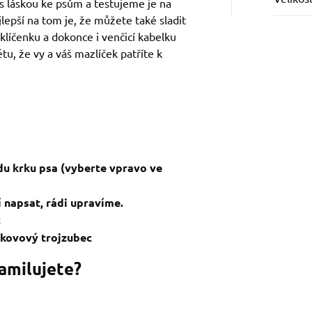
s láskou ke psům a testujeme je na
jlepší na tom je, že můžete také sladit
 klíčenku a dokonce i venčicí kabelku
tu, že vy a váš mazlíček patříte k
du krku psa (vyberte vpravo ve
 napsat, rádi upravíme.
c
a kovový trojzubec
zamilujete?