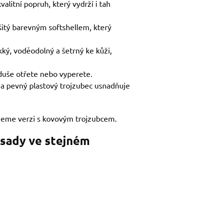
alitní popruh, který vydrží i tah
šitý barevným softshellem, který
kký, voděodolný a šetrný ke kůži,
duše otřete nebo vyperete.
 na pevný plastový trojzubec usnadňuje
jeme verzi s kovovým trojzubcem.
 sady ve stejném