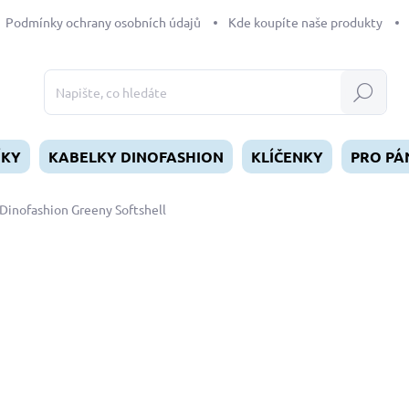
Podmínky ochrany osobních údajů
Kde koupíte naše produkty
Hledat
ÍKY
KABELKY DINOFASHION
KLÍČENKY
PRO PÁ
Dinofashion Greeny Softshell
dnocení
ZNAČKA:
DINOFASHION
od
490 Kč
Měrná
ZVOLTE VARIANTU
cena:
DÉLKA