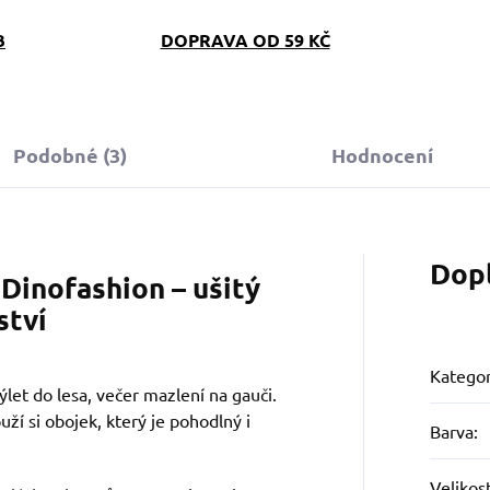
B
DOPRAVA OD 59 KČ
Podobné (3)
Hodnocení
Dop
Dinofashion – ušitý
ství
Kategor
let do lesa, večer mazlení na gauči.
uží si obojek, který je pohodlný i
Barva
:
Velikos