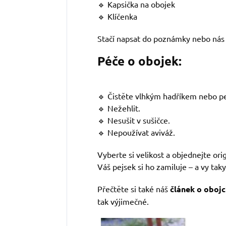
🔹 Kapsička na obojek
🔹 Klíčenka
Stačí napsat do poznámky nebo nás 
Péče o obojek:
🔹 Čistěte vlhkým hadříkem nebo pe
🔹 Nežehlit.
🔹 Nesušit v sušičce.
🔹 Nepoužívat aviváž.
Vyberte si velikost a objednejte ori
Váš pejsek si ho zamiluje – a vy taky
Přečtěte si také náš
článek o obojc
tak výjimečné.