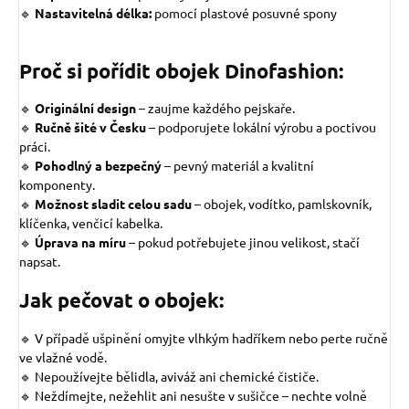
🔹
Nastavitelná délka:
pomocí plastové posuvné spony
Proč si pořídit obojek Dinofashion:
🔹
Originální design
–
zaujme každého pejskaře.
🔹
Ručně šité v Česku
– podporujete lokální výrobu a poctivou
práci.
🔹
Pohodlný a bezpečný
– pevný materiál a kvalitní
komponenty.
🔹
Možnost sladit celou sadu
– obojek, vodítko, pamlskovník,
klíčenka, venčicí kabelka.
🔹
Úprava na míru
– pokud potřebujete jinou velikost, stačí
napsat.
Jak pečovat o obojek:
🔹 V případě ušpinění omyjte vlhkým hadříkem nebo perte ručně
ve vlažné vodě.
🔹 Nepoužívejte bělidla, aviváž ani chemické čističe.
🔹 Neždímejte, nežehlit ani nesušte v sušičce – nechte volně