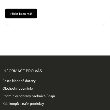
Přidat komentář
Z
á
p
INFORMACE PRO VÁS
a
t
Často kladené dotazy
í
Obchodní podmínky
Podmínky ochrany osobních údajů
Kde koupíte naše produkty