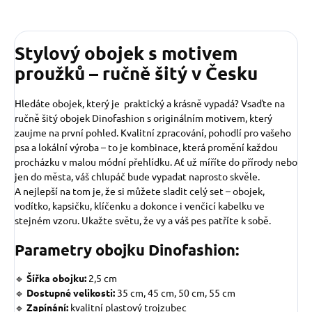
Stylový obojek s motivem
proužků – ručně šitý v Česku
Hledáte obojek, který je praktický a krásně vypadá? Vsaďte na
ručně šitý obojek Dinofashion s originálním motivem, který
zaujme na první pohled. Kvalitní zpracování, pohodlí pro vašeho
psa a lokální výroba – to je kombinace, která promění každou
procházku v malou módní přehlídku. Ať už míříte do přírody nebo
jen do města, váš chlupáč bude vypadat naprosto skvěle.
A nejlepší na tom je, že si můžete sladit celý set – obojek,
vodítko, kapsičku, klíčenku a dokonce i venčicí kabelku ve
stejném vzoru. Ukažte světu, že vy a váš pes patříte k sobě.
Parametry obojku Dinofashion:
🔹
Šířka obojku:
2,5 cm
🔹
Dostupné velikosti:
35 cm, 45 cm, 50 cm, 55 cm
🔹
Zapínání:
kvalitní plastový trojzubec