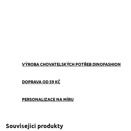
−
+
Přidat do košíku
Obojek můžete sladit
s
vodítkem
,
pamlskovníkem
a
kabelkou
ve stejném vzoru.
ZEPTAT SE
VÝROBA CHOVATELSKÝCH POTŘEB DINOFASHION
DOPRAVA OD 59 KČ
PERSONALIZACE NA MÍRU
Související produkty