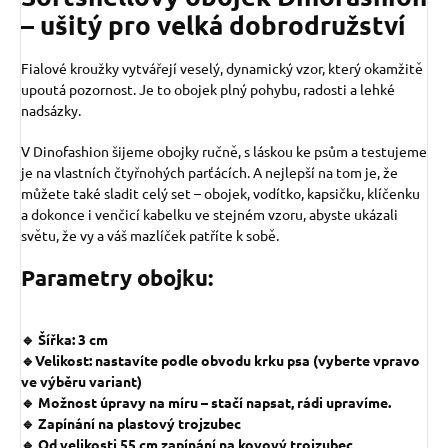
– ušitý pro velká dobrodružství
Fialové kroužky vytvářejí veselý, dynamický vzor, který okamžitě
upoutá pozornost. Je to obojek plný pohybu, radosti a lehké
nadsázky.
V Dinofashion šijeme obojky ručně, s láskou ke psům a testujeme
je na vlastních čtyřnohých parťácích. A nejlepší na tom je, že
můžete také sladit celý set – obojek, vodítko, kapsičku, klíčenku
a dokonce i venčicí kabelku ve stejném vzoru, abyste ukázali
světu, že vy a váš mazlíček patříte k sobě.
Parametry obojku:
🔹 Šířka: 3 cm
🔹Velikost: nastavíte podle obvodu krku psa (vyberte vpravo
ve výběru variant)
🔹 Možnost úpravy na míru – stačí napsat, rádi upravíme.
🔹 Zapínání na plastový trojzubec
🔹 Od velikosti 55 cm zapínání na kovový trojzubec