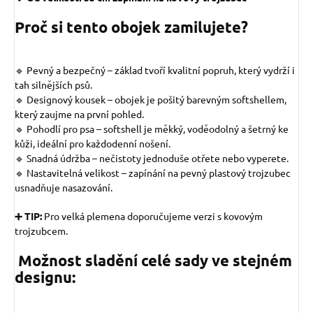
Proč si tento obojek zamilujete?
🔹 Pevný a bezpečný – základ tvoří kvalitní popruh, který vydrží i
tah silnějších psů.
🔹 Designový kousek – obojek je pošitý barevným softshellem,
který zaujme na první pohled.
🔹 Pohodlí pro psa – softshell je měkký, voděodolný a šetrný ke
kůži, ideální pro každodenní nošení.
🔹 Snadná údržba – nečistoty jednoduše otřete nebo vyperete.
🔹 Nastavitelná velikost – zapínání na pevný plastový trojzubec
usnadňuje nasazování.
➕ TIP:
Pro velká plemena doporučujeme verzi s kovovým
trojzubcem.
Možnost sladění celé sady ve stejném
designu: