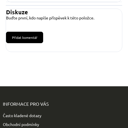
Diskuze
Buďte první, kdo napíše příspěvek k této položce.
Přidat komentář
Z
á
p
INFORMACE PRO VÁS
a
t
Často kladené dotazy
í
Obchodní podmínky