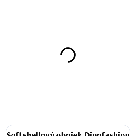
SKLADEM
(>5 KS)
Obojek Green Circles
549 Kč
od
Detail
Softshellový obojek Dinofashion