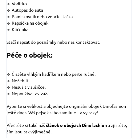
🔹 Vodítko
🔹 Autopás do auta
🔹 Pamlskovník nebo venčící taška
🔹 Kapsička na obojek
🔹 Klíčenka
Stačí napsat do poznámky nebo nás kontaktovat.
Péče o obojek:
🔹 Čistěte vlhkým hadříkem nebo perte ručně.
🔹 Nežehlit.
🔹 Nesušit v sušičce.
🔹 Nepoužívat aviváž.
Vyberte si velikost a objednejte originální obojek Dinofashion
ještě dnes. Váš pejsek si ho zamiluje – a vy taky!
Přečtěte si také náš
článek o obojcích Dinofashion
a zjistěte,
čím jsou tak výjimečné.