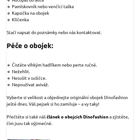
🔹 Pamlskovník nebo venčící taška
🔹 Kapsička na obojek
🔹 Klíčenka
Stačí napsat do poznámky nebo nás kontaktovat.
Péče o obojek:
🔹 Čistěte vlhkým hadříkem nebo perte ručně.
🔹 Nežehlit.
🔹 Nesušit v sušičce.
🔹 Nepoužívat aviváž.
Vyberte si velikost a objednejte originální obojek Dinofashion
ještě dnes. Váš pejsek si ho zamiluje – a vy taky!
Přečtěte si také náš
článek o obojcích Dinofashion
a zjistěte,
čím jsou tak výjimečné.