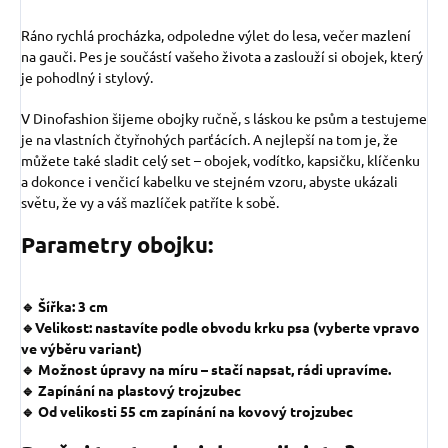
Ráno rychlá procházka, odpoledne výlet do lesa, večer mazlení
na gauči. Pes je součástí vašeho života a zaslouží si obojek, který
je pohodlný i stylový.
V Dinofashion šijeme obojky ručně, s láskou ke psům a testujeme
je na vlastních čtyřnohých parťácích. A nejlepší na tom je, že
můžete také sladit celý set – obojek, vodítko, kapsičku, klíčenku
a dokonce i venčicí kabelku ve stejném vzoru, abyste ukázali
světu, že vy a váš mazlíček patříte k sobě.
Parametry obojku:
🔹 Šířka: 3 cm
🔹Velikost: nastavíte podle obvodu krku psa (vyberte vpravo
ve výběru variant)
🔹 Možnost úpravy na míru – stačí napsat, rádi upravíme.
🔹 Zapínání na plastový trojzubec
🔹 Od velikosti 55 cm zapínání na kovový trojzubec