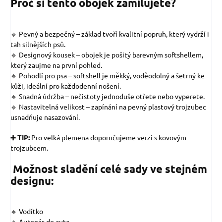
Proč si tento obojek zamilujete?
🔹 Pevný a bezpečný – základ tvoří kvalitní popruh, který vydrží i
tah silnějších psů.
🔹 Designový kousek – obojek je pošitý barevným softshellem,
který zaujme na první pohled.
🔹 Pohodlí pro psa – softshell je měkký, voděodolný a šetrný ke
kůži, ideální pro každodenní nošení.
🔹 Snadná údržba – nečistoty jednoduše otřete nebo vyperete.
🔹 Nastavitelná velikost – zapínání na pevný plastový trojzubec
usnadňuje nasazování.
➕ TIP:
Pro velká plemena doporučujeme verzi s kovovým
trojzubcem.
Možnost sladění celé sady ve stejném
designu:
🔹 Vodítko
🔹 Autopás do auta