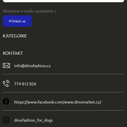
Vložením e-mailu souhlasíte s
podmínkami ochrany osobních údajů
Přihlásit se
KATEGORIE
KONTAKT
info
@
dinofashion.cz
774 812 826
https://www.facebook.com/www.dinomarket.cz/
dinofashion_for_dogs