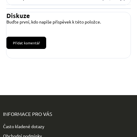
Diskuze
Buďte první, kdo napíše příspěvek k této položce.
Přidat komentář
Z
á
p
INFORMACE PRO VÁS
a
t
Často kladené dotazy
í
Obchodní podmínky