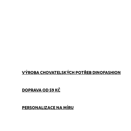
ZVOLTE VARIANTU
−
+
Přidat do košíku
Stopovací vodítko Star s podšitou softshell rukojetí zajišťuje
pohodlné procházky a bezpečné venčení psů.
ZEPTAT SE
VÝROBA CHOVATELSKÝCH POTŘEB DINOFASHION
DOPRAVA OD 59 KČ
PERSONALIZACE NA MÍRU