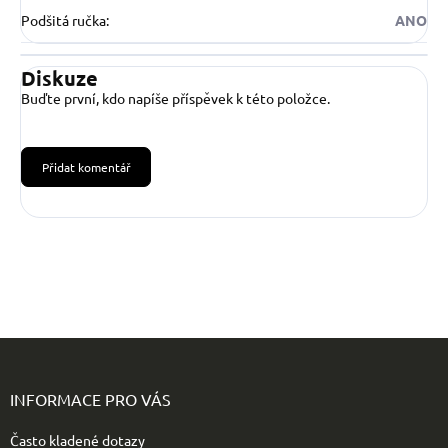
Podšitá ručka
:
ANO
Diskuze
Buďte první, kdo napíše příspěvek k této položce.
Přidat komentář
Z
á
p
INFORMACE PRO VÁS
a
t
Často kladené dotazy