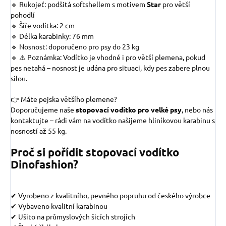
🔹 Rukojeť: podšitá softshellem s motivem
Star
pro větší
pohodlí
🔹 Šíře vodítka: 2 cm
🔹 Délka karabinky: 76 mm
🔹 Nosnost: doporučeno pro psy do 23 kg
🔹 ⚠️ Poznámka: Vodítko je vhodné i pro větší plemena, pokud
pes netahá – nosnost je udána pro situaci, kdy pes zabere plnou
silou.
👉 Máte pejska většího plemene?
Doporučujeme naše
stopovací vodítko pro velké psy
, nebo nás
kontaktujte – rádi vám na vodítko našijeme hliníkovou karabinu s
nosností až 55 kg.
Proč si pořídit stopovací vodítko
Dinofashion?
✔
Vyrobeno z kvalitního, pevného popruhu od českého výrobce
✔
Vybaveno kvalitní karabinou
✔
Ušito na průmyslových šicích strojích