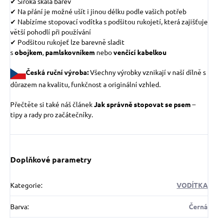
✔
Široká škála barev
✔
Na přání je možné ušít i jinou délku podle vašich potřeb
✔
Nabízíme stopovací vodítka s podšitou rukojetí, která zajišťuje
větší pohodlí při používání
✔
Podšitou rukojeť lze barevně sladit
s
obojkem
,
pamlskovníkem
nebo
venčící kabelkou
Česká ruční výroba:
Všechny výrobky vznikají v naší dílně s
důrazem na kvalitu, funkčnost a originální vzhled.
Přečtěte si také náš článek
Jak správně stopovat se psem
–
tipy a rady pro začátečníky.
Doplňkové parametry
Kategorie
:
VODÍTKA
Barva
:
Černá