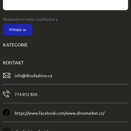
Vložením e-mailu souhlasíte s
podmínkami ochrany osobních údajů
Přihlásit se
KATEGORIE
KONTAKT
info
@
dinofashion.cz
774 812 826
https://www.facebook.com/www.dinomarket.cz/