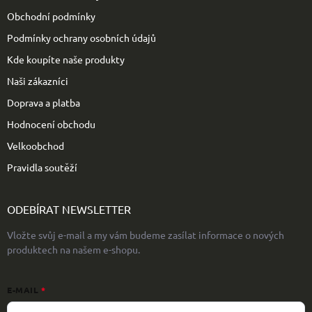
í
Obchodní podmínky
Podmínky ochrany osobních údajů
Kde koupíte naše produkty
Naši zákazníci
Doprava a platba
Hodnocení obchodu
Velkoobchod
Pravidla soutěží
ODEBÍRAT NEWSLETTER
Vložte svůj e-mail a my vám budeme zasílat informace o nových
produktech na našem e-shopu.
E-MAIL