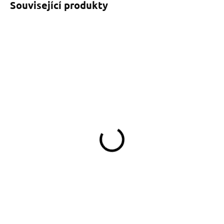
Související produkty
SKLADEM
(>5 KS)
Pamlskovník
DINOFASHION Stars
349 Kč
Do košíku