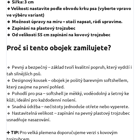
🔹 Šířka: 3 cm
🔹Velikost: nastavíte podle obvodu krku psa (vyberte vpravo
ve výběru variant)
🔹 Možnost úpravy na míru – stačí napsat, rádi upravíme.
🔹 Zapínání na plastový trojzubec
🔹 Od velikosti 55 cm zapínání na kovový trojzubec
Proč si tento obojek zamilujete?
🔹 Pevný a bezpečný – základ tvoří kvalitní popruh, který vydrží i
tah silnějších psů.
🔹 Designový kousek – obojek je pošitý barevným softshellem,
který zaujme na první pohled.
🔹 Pohodlí pro psa – softshell je měkký, voděodolný a šetrný ke
kůži, ideální pro každodenní nošení.
🔹 Snadná údržba – nečistoty jednoduše otřete nebo vyperete.
🔹 Nastavitelná velikost – zapínání na pevný plastový trojzubec
usnadňuje nasazování.
➕ TIP:
Pro velká plemena doporučujeme verzi s kovovým
trojzubcem.