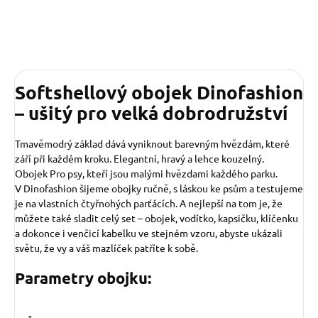
Softshellový obojek Dinofashion
– ušitý pro velká dobrodružství
Tmavěmodrý základ dává vyniknout barevným hvězdám, které
září při každém kroku. Elegantní, hravý a lehce kouzelný.
Obojek Pro psy, kteří jsou malými hvězdami každého parku.
V Dinofashion šijeme obojky ručně, s láskou ke psům a testujeme
je na vlastních čtyřnohých parťácích. A nejlepší na tom je, že
můžete také sladit celý set – obojek, vodítko, kapsičku, klíčenku
a dokonce i venčicí kabelku ve stejném vzoru, abyste ukázali
světu, že vy a váš mazlíček patříte k sobě.
Parametry obojku: