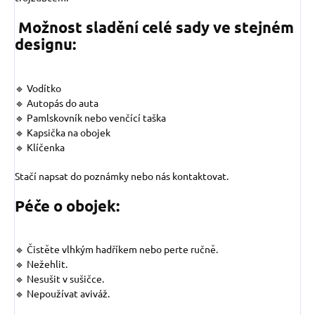
Možnost sladění celé sady ve stejném
designu:
🔹 Vodítko
🔹 Autopás do auta
🔹 Pamlskovník nebo venčící taška
🔹 Kapsička na obojek
🔹 Klíčenka
Stačí napsat do poznámky nebo nás kontaktovat.
Péče o obojek:
🔹 Čistěte vlhkým hadříkem nebo perte ručně.
🔹 Nežehlit.
🔹 Nesušit v sušičce.
🔹 Nepoužívat aviváž.