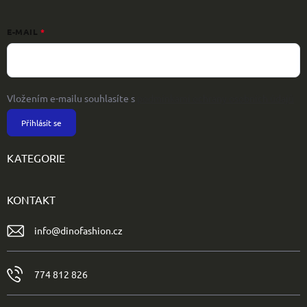
E-MAIL
Vložením e-mailu souhlasíte s
podmínkami ochrany osobních údajů
Přihlásit se
KATEGORIE
KONTAKT
info
@
dinofashion.cz
774 812 826